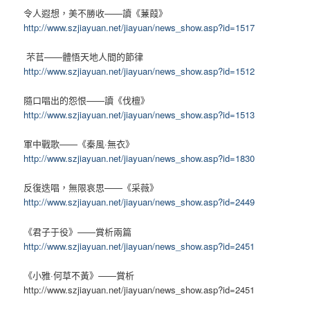
令人遐想，美不勝收
——
讀《蒹葭》
http://www.szjiayuan.net/jiayuan/news_show.asp?id=1517
芣苢
——
體悟天地人間的節律
http://www.szjiayuan.net/jiayuan/news_show.asp?id=1512
隨口唱出的怨恨
——
讀《伐檀》
http://www.szjiayuan.net/jiayuan/news_show.asp?id=1513
軍中戰歌
——
《秦風
·
無衣》
http://www.szjiayuan.net/jiayuan/news_show.asp?id=1830
反復迭唱，無限哀思
——
《采薇》
http://www.szjiayuan.net/jiayuan/news_show.asp?id=2449
《君子于役》
——
賞析兩篇
http://www.szjiayuan.net/jiayuan/news_show.asp?id=2451
《小雅
·
何草不黃》
——
賞析
http://www.szjiayuan.net/jiayuan/news_show.asp?id=2451