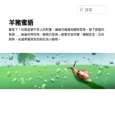
跳
到
搜
主
尋
內
羊豬蜜語
容
搬家了！記憶是蝸牛背上的附重，讓歲月緩緩地親吻草原，留下甜蜜的
軌跡……無論何時何地，願我仍是我—披著羊皮的豬，糊糊塗塗，白白
胖胖，永遠帶著微笑的粉紅色小動物。