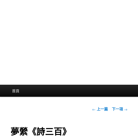
主
首頁
選
單
文
←
上一篇
下一項
→
章
導
航
夢縈《詩三百》
列