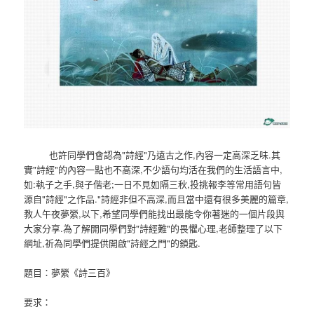
也許同學們會認為"詩經"乃遠古之作,內容一定高深乏味.其
實"詩經"的內容一點也不高深,不少語句均活在我們的生活語言中,
如:執子之手,與子偕老;一日不見如隔三秋,投挑報李等常用語句皆
源自"詩經"之作品."詩經非但不高深,而且當中還有很多美麗的篇章,
教人午夜夢縈,以下,希望同學們能找出最能令你著迷的一個片段與
大家分享.為了解開同學們對"詩經難"的畏懼心理,老師整理了以下
網址,祈為同學們提供開啟"詩經之門"的鎖匙.
題目：夢縈《詩三百》
要求：