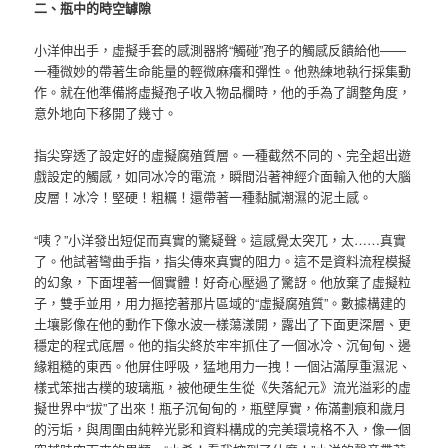
二、瓶中的時空罅隙
小洋伸出手，虛擬手套的感測器將“觸碰”孢子的觸感反饋給他——
一種微妙的帶著生命能量的輕微麻癢和彈性。他熟練地執行採集動
作。就在他準備將虛擬孢子收入物品欄時，他的手為了調整角度，
意外地向下移開了幾寸。
指尖穿透了設定好的虛擬腐殖質層。一種截然不同的、完全超出遊
戲設定的觸感，如同冰冷的電流，瞬間沿著神經介面輸入他的大腦
皮層！冰冷！堅硬！粗糲！還帶著一種黏膩潮濕的泥土感。
“咦？”小洋發出短促而真實的驚疑聲。這感覺太突兀，太……真實
了。他試著彎曲手指，指尖傳來真實的阻力。這不是資料流程模擬
的幻象，下面埋著一個實體！好奇心壓過了驚訝。他放棄了虛擬粒
子，雙手並用，用力摳挖著那片區域的“虛擬腐殖質”。數據構建的
土壤影像在他的動作下像水波一樣蕩漾開，露出了下面更深層、更
穩定的程式底層。他的指尖終於牢牢抓住了一個冰冷、沉甸甸、邊
緣粗糙的東西。他屏住呼吸，猛地用力一拽！一個沾滿厚重濕泥、
樣式笨拙古樸的玻璃瓶，被他硬生生從《失落紀元》流光溢彩的虛
擬世界中“拔”了出來！瓶子沉甸甸的，瓶壁厚實，佈滿劃痕和歲月
的污垢，與周圍由純粹光影和資料構成的完美環境格不入，像一個