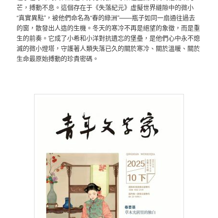
芒，搏動不息。這個存在于《失落紀元》虛擬世界縫隙中的微小
“真實異點”，被他們命名為“春的綠洲”——瓶子如同一扇通往過去
的窗，散發出人造的生機。冬天的寒冷不再是絕望的象徵，而是重
生的前奏。它成了小希和小洋對抗遺忘的堡壘，是他們心中永不熄
滅的微小燈塔，守護著人類失落已久的關於寒冷、關於溫暖、關於
生命最原始搏動的珍貴密碼。