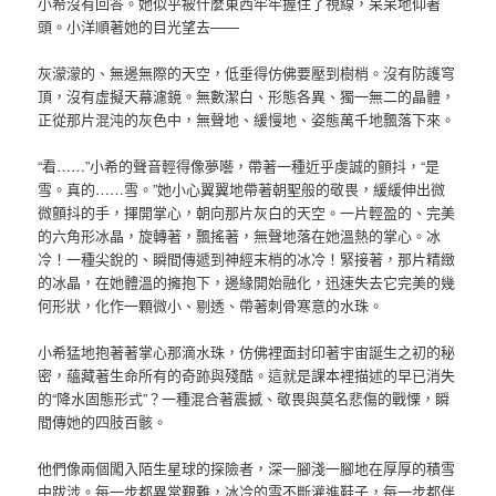
小希沒有回答。她似乎被什麼東西牢牢握住了視線，呆呆地仰著
頭。小洋順著她的目光望去——
灰濛濛的、無邊無際的天空，低垂得仿佛要壓到樹梢。沒有防護穹
頂，沒有虛擬天幕濾鏡。無數潔白、形態各異、獨一無二的晶體，
正從那片混沌的灰色中，無聲地、緩慢地、姿態萬千地飄落下來。
“看……”小希的聲音輕得像夢囈，帶著一種近乎虔誠的顫抖，“是
雪。真的……雪。”她小心翼翼地帶著朝聖般的敬畏，緩緩伸出微
微顫抖的手，揮開掌心，朝向那片灰白的天空。一片輕盈的、完美
的六角形冰晶，旋轉著，飄搖著，無聲地落在她溫熱的掌心。冰
冷！一種尖銳的、瞬間傳遞到神經末梢的冰冷！緊接著，那片精緻
的冰晶，在她體溫的擁抱下，邊緣開始融化，迅速失去它完美的幾
何形狀，化作一顆微小、剔透、帶著刺骨寒意的水珠。
小希猛地抱著著掌心那滴水珠，仿佛裡面封印著宇宙誕生之初的秘
密，蘊藏著生命所有的奇跡與殘酷。這就是課本裡描述的早已消失
的“降水固態形式”？一種混合著震撼、敬畏與莫名悲傷的戰慄，瞬
間傳她的四肢百骸。
他們像兩個闖入陌生星球的探險者，深一腳淺一腳地在厚厚的積雪
中跋涉。每一步都異常艱難，冰冷的雪不斷灌進鞋子，每一步都伴