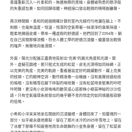
意識重新沉入一片柔和的、無邊無際的黑暗。身體被熟悉的懸浮般
的失重感包裹，如同回歸母體。神經接口發出輕微的嘀嗒脫離聲。
再次睜開眼，柔和的經過精確計算的室內光線均勻地灑在臉上，不
刺眼，也毫無溫度。恒溫、恒濕的空氣帶著一絲潔淨的臭氧味道，
輕柔地拂過皮膚，帶來一種虛假的舒適感。他們回到了2354年，躺
在自己房間那條流暢，符合人體工學的舒適沉浸艙。艙蓋發出輕微
的嗤声，無聲地向後滑開。
外面，陽光分配器正盡責地投射出“完美”的晨光角度和光譜。窗
外，虛擬花園裡，那只程式生成的松鼠，皮毛光滑得如同絲綢，正
以完美的角度、完美的軌跡，重複著設定好的跳躍動作，躍上完美
的枝頭。它的眼神空洞，動作精准像一台機器。沒有風聲掠過枯枝
的嗚咽，沒有積雪在腳下碎裂的咯吱聲，沒有松鼠啃食堅果的咔吧
咔吧聲，更沒有小女孩咯咯的歡笑或心底那株小樹苗神秘的沙沙低
語。只有空氣循環系統發出的幾乎聽不見的恒定的如同墳墓般寂靜
的低鳴。
小希和小洋呆呆地坐在開啟的沉浸艙裡，身體回來了，但靈魂的一
部分，似乎被永遠地撕裂，留在了那片冰冷的2025年雪地上，留在
了冰層下那條不知疲倦地用生命跳舞的小金魚身邊，留在了松鼠弟