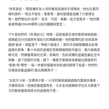
“效率真低，”鄰居兼好友小洋的聲音從通信手環傳來，他也在看同
樣的資料，“而且不衛生。看那雪，誰知道裡面混雜了什麼微生
物。我們現在的‘自然’，安全、可控、美觀，這才是進步。”他的聲
音裡帶著2354年標準公民的邏輯與篤定。
下午是他們的《失落紀元》時間。這款風靡全球的實景探險遊戲，
號稱能百分百還原失落紀元的瑰麗奇觀。他們選擇的是“史前森林
遺跡”副本。頭盔落下，神經介面接入，資料洪流瞬間構建出宏偉
逼真的景象：數十米高的虛擬巨型蕨類植物遮天蔽日，葉片脈絡清
晰可見，閃爍著翠綠的光澤；奇異的、色彩斑斕的虛擬昆蟲在空中
飛舞，留下短暫的光軌；腳下，觸覺手套精准地模擬出腐殖質的
“鬆軟”和“彈性”，每一步都伴隨著恰到好處的輕微下陷感。他們的
任務是採集虛擬的“遠古蕨類孢子”。
“左前方10米，目標孢子群。”小洋的聲音通過遊戲內置通信傳來，
冷靜而高效。他操控著遊戲角色，大步走向那團懸浮在巨大蕨葉下
方的散發著柔和綠光的虛擬孢子雲。