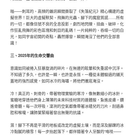
嗡——刺耳的、高頻的雜訊瞬間撕裂了《失落紀元》精心構建的虛
擬世界！巨大的虛擬默契、飛舞的光蟲、腳下的魔窟質感……所有
的一切，都像信號不良的全息投影，劇烈地閃爍、扭曲、破碎，化
作狂亂飛舞的彩色區塊和刺目的亂碼！一片純粹的、吞噬一切的白
光，如同宇宙初開的奇點，轟然爆發，瞬間淹沒了他們的全部意
識！
三、2025年的生命交響曲
意識如同被捲入狂暴旋渦的碎片，在無邊的眩暈和失重感中沉浮。
不知過了多久，也許是一瞬，也許是永恆，一種從未體驗過的鋪天
蓋地的強烈感覺，如同冰冷的海嘯，將他們徹底淹沒。
冷！真正的、刺骨的、帶著物理實驗的寒冷，像無數細小的冰針，
蜜糖地穿透他們身上薄薄的未來科技材質的連體服，紮進皮膚，鑽
進骨髓。每一次呼吸，凜冽的空氣都像帶著冰碴兒的刀片，刮過鼻
腔和喉嚨，讓肺葉緊縮著發出無聲的抗議。
濕！腳下不再是平滑的地板或改定的虛擬土壤，而是深及腳踝的冰
冷黏膩的積雪！每一步抬起落下，都伴隨著令人牙酸的“咯吱——