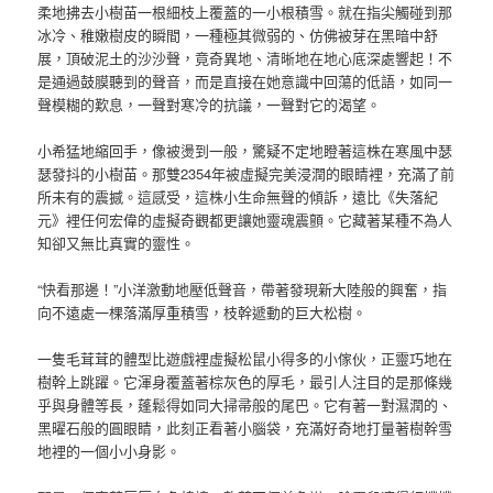
柔地拂去小樹苗一根細枝上覆蓋的一小根積雪。就在指尖觸碰到那
冰冷、稚嫩樹皮的瞬間，一種極其微弱的、仿佛被芽在黑暗中舒
展，頂破泥土的沙沙聲，竟奇異地、清晰地在地心底深處響起！不
是通過鼓膜聽到的聲音，而是直接在她意識中回蕩的低語，如同一
聲模糊的歎息，一聲對寒冷的抗議，一聲對它的渴望。
小希猛地縮回手，像被燙到一般，驚疑不定地瞪著這株在寒風中瑟
瑟發抖的小樹苗。那雙2354年被虛擬完美浸潤的眼睛裡，充滿了前
所未有的震撼。這感受，這株小生命無聲的傾訴，遠比《失落紀
元》裡任何宏偉的虛擬奇觀都更讓她靈魂震顫。它藏著某種不為人
知卻又無比真實的靈性。
“快看那邊！”小洋激動地壓低聲音，帶著發現新大陸般的興奮，指
向不遠處一棵落滿厚重積雪，枝幹遞動的巨大松樹。
一隻毛茸茸的體型比遊戲裡虛擬松鼠小得多的小傢伙，正靈巧地在
樹幹上跳躍。它渾身覆蓋著棕灰色的厚毛，最引人注目的是那條幾
乎與身體等長，蓬鬆得如同大掃帚般的尾巴。它有著一對濕潤的、
黑曜石般的圓眼睛，此刻正看著小腦袋，充滿好奇地打量著樹幹雪
地裡的一個小小身影。