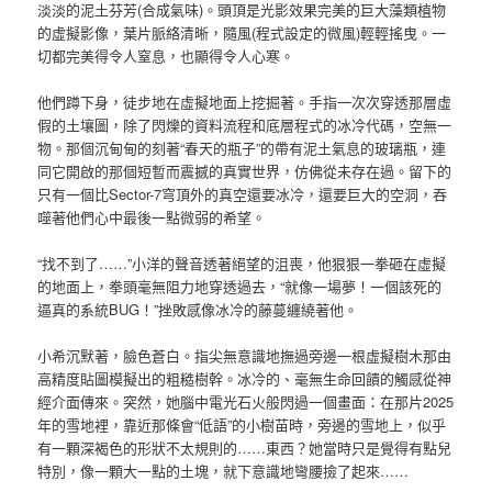
淡淡的泥土芬芳(合成氣味)。頭頂是光影效果完美的巨大藻類植物
的虛擬影像，葉片脈絡清晰，隨風(程式設定的微風)輕輕搖曳。一
切都完美得令人窒息，也顯得令人心寒。
他們蹲下身，徒步地在虛擬地面上挖掘著。手指一次次穿透那層虛
假的土壤圖，除了閃爍的資料流程和底層程式的冰冷代碼，空無一
物。那個沉甸甸的刻著“春天的瓶子”的帶有泥土氣息的玻璃瓶，連
同它開啟的那個短暫而震撼的真實世界，仿佛從未存在過。留下的
只有一個比Sector-7穹頂外的真空還要冰冷，還要巨大的空洞，吞
噬著他們心中最後一點微弱的希望。
“找不到了……”小洋的聲音透著絕望的沮喪，他狠狠一拳砸在虛擬
的地面上，拳頭毫無阻力地穿透過去，“就像一場夢！一個該死的
逼真的系統BUG！”挫敗感像冰冷的藤蔓纏繞著他。
小希沉默著，臉色蒼白。指尖無意識地撫過旁邊一根虛擬樹木那由
高精度貼圖模擬出的粗糙樹幹。冰冷的、毫無生命回饋的觸感從神
經介面傳來。突然，她腦中電光石火般閃過一個畫面：在那片2025
年的雪地裡，靠近那條會“低語”的小樹苗時，旁邊的雪地上，似乎
有一顆深褐色的形狀不太規則的……東西？她當時只是覺得有點兒
特別，像一顆大一點的土塊，就下意識地彎腰撿了起來……