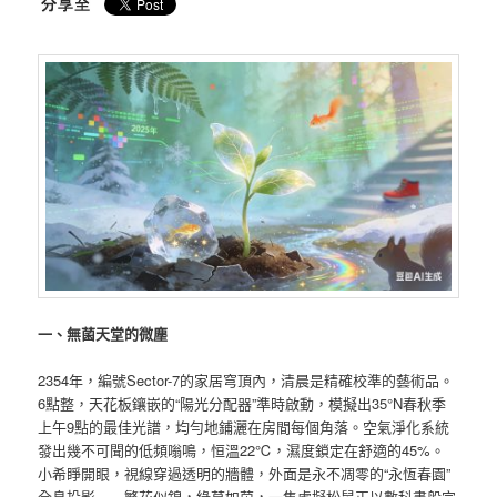
一、無菌天堂的微塵
2354年，編號Sector-7的家居穹頂內，清晨是精確校準的藝術品。
6點整，天花板鑲嵌的“陽光分配器”準時啟動，模擬出35°N春秋季
上午9點的最佳光譜，均勻地鋪灑在房間每個角落。空氣淨化系統
發出幾不可聞的低頻嗡鳴，恒溫22℃，濕度鎖定在舒適的45%。
小希睜開眼，視線穿過透明的牆體，外面是永不凋零的“永恆春園”
全息投影——繁花似錦，綠草如茵，一隻虛擬松鼠正以數科書般完