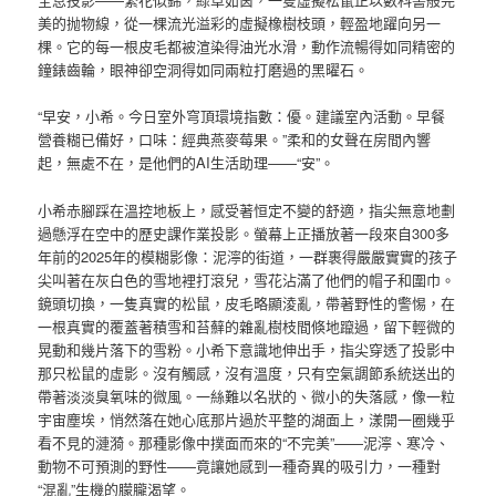
美的抛物線，從一棵流光溢彩的虛擬橡樹枝頭，輕盈地躍向另一
棵。它的每一根皮毛都被渲染得油光水滑，動作流暢得如同精密的
鐘錶齒輪，眼神卻空洞得如同兩粒打磨過的黑曜石。
“早安，小希。今日室外穹頂環境指數：優。建議室內活動。早餐
營養糊已備好，口味：經典燕麥莓果。”柔和的女聲在房間內響
起，無處不在，是他們的AI生活助理——“安”。
小希赤腳踩在溫控地板上，感受著恒定不變的舒適，指尖無意地劃
過懸浮在空中的歷史課作業投影。螢幕上正播放著一段來自300多
年前的2025年的模糊影像：泥濘的街道，一群裹得嚴嚴實實的孩子
尖叫著在灰白色的雪地裡打滾兒，雪花沾滿了他們的帽子和圍巾。
鏡頭切換，一隻真實的松鼠，皮毛略顯淩亂，帶著野性的警惕，在
一根真實的覆蓋著積雪和苔蘚的雜亂樹枝間倏地躥過，留下輕微的
晃動和幾片落下的雪粉。小希下意識地伸出手，指尖穿透了投影中
那只松鼠的虛影。沒有觸感，沒有溫度，只有空氣調節系統送出的
帶著淡淡臭氧味的微風。一絲難以名狀的、微小的失落感，像一粒
宇宙塵埃，悄然落在她心底那片過於平整的湖面上，漾開一圈幾乎
看不見的漣漪。那種影像中撲面而來的“不完美”——泥濘、寒冷、
動物不可預測的野性——竟讓她感到一種奇異的吸引力，一種對
“混亂”生機的朦朧渴望。