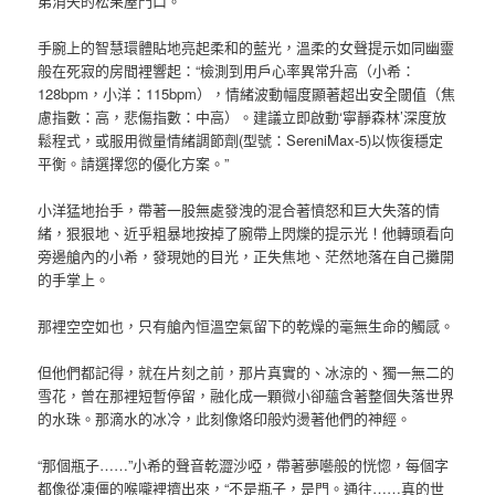
弟消失的松果屋門口。
手腕上的智慧環體貼地亮起柔和的藍光，溫柔的女聲提示如同幽靈
般在死寂的房間裡響起：“檢測到用戶心率異常升高（小希：
128bpm，小洋：115bpm），情緒波動幅度顯著超出安全閾值（焦
慮指數：高，悲傷指數：中高）。建議立即啟動‘寧靜森林’深度放
鬆程式，或服用微量情緒調節劑(型號：SereniMax-5)以恢復穩定
平衡。請選擇您的優化方案。”
小洋猛地抬手，帶著一股無處發洩的混合著憤怒和巨大失落的情
緒，狠狠地、近乎粗暴地按掉了腕帶上閃爍的提示光！他轉頭看向
旁邊艙內的小希，發現她的目光，正失焦地、茫然地落在自己攤開
的手掌上。
那裡空空如也，只有艙內恒溫空氣留下的乾燥的毫無生命的觸感。
但他們都記得，就在片刻之前，那片真實的、冰涼的、獨一無二的
雪花，曾在那裡短暫停留，融化成一顆微小卻蘊含著整個失落世界
的水珠。那滴水的冰冷，此刻像烙印般灼燙著他們的神經。
“那個瓶子……”小希的聲音乾澀沙啞，帶著夢囈般的恍惚，每個字
都像從凍僵的喉嚨裡擠出來，“不是瓶子，是門。通往……真的世