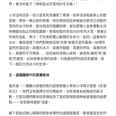
界。春天的瓶子？明明是冰天雪地的冬天嘛！”
小洋沒有回答。他只是死死地攥緊了拳頭，指甲深深陷進掌心的軟
肉裡，帶來一陣尖銳的疼痛。他仿佛想用這疼痛留住那早已消散的
雪地的冰冷刺骨，留住樹皮的粗糲刮擦，留住那條小金魚攪動水流
時傳遞到指尖的微弱震顫。那場短暫的來自2025年的大雪，帶著它
所有的混亂、寒冷、不完美和驚心動魄的生命力，如同一盆徹骨的
冰水，徹底燒熄了他們對眼前這個“完美”無菌天堂的最後一絲理所
當然的滿足感。真實的冰冷、真實的粗糙、真實的呼吸、真實的掙
扎、真實的不可預測……這些被科技精心抹除，被視為“雜質”和“風
險”的東西，此刻卻像滾燙的岩漿，灼燒著他們的感官和靈魂，留
下一個巨大而冰冷的空洞。
五、虛擬縫隙中的真實綠洲
幾天後，一種難以排遣的焦灼感便使著小希和小洋再次登錄《失落
紀元》。他們沒有選擇任何任務副本，沒有理會系統推送的新活
動，只是目標明確地徑直傳送到了當初發現那個神秘玻璃瓶的座標
點——“史前森林遺跡”深處。
腳下是程式精心模擬的鬆軟有彈性的虛擬腐殖質，散發著設定好的