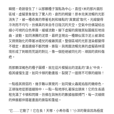
瞬間，奇跡發生了！以那顆種子落點為中心，直徑1米的那片圓形
區域，虛擬景象發生了驚人的、劇烈的畸變！原本完美流暢的光影
消失了，被一種奇異的帶著毛刺和噪點的“真實感”取代。光線變得
冷冽而不均勻，仿佛真的來自冬日陰沉的天空。空氣中仿佛凝結出
細小可視的白色寒霧，緩緩流動。腳下虛擬的腐殖質貼圖瘋狂地扭
曲、波動，如同沸騰的泥漿，最終呈現出一種類似濕冷泥土被凍結
又微微融化的帶著冰碴兒的複雜質感。整個區域的光影渲染都變得
不穩定，畫面邊緣不斷閃爍、撕裂，與周圍流暢完美的虛擬森林環
境形成了刺眼而荒誕的對比，像一個拒絕被同化的、頑固的資料傷
疤。
而那顆深褐色的種子圖標，就在這片模擬出的混亂的“凍土”中央，
極其緩慢生澀，如同卡頓的動畫般，裂開了一道微不可察的縫隙！
一點極其微弱的，幾乎難以察覺的，如同螢火蟲尾焰般的嫩綠色，
正頑強地從那道縫隙中，一點一點地掙扎著探出頭來！它的生長過
程充滿了卡頓和閃爍，仿佛在與無形的數據枷鎖搏鬥，每一次細微
的伸展都伴隨著畫面的撕裂和重組。
“它……它動了！它在長！天哪，小希你看！”小洋的聲音因為極度