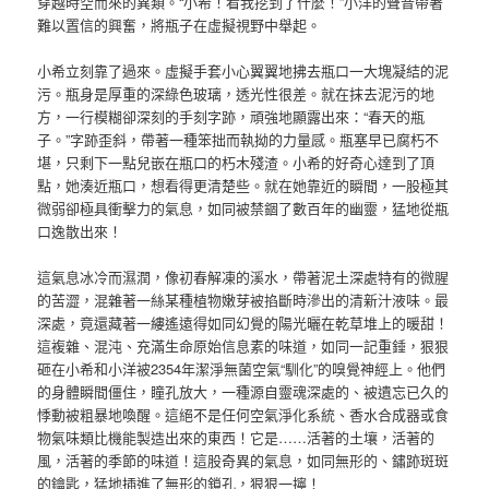
穿越時空而來的異類。“小希！看我挖到了什麼！”小洋的聲音帶著
難以置信的興奮，將瓶子在虛擬視野中舉起。
小希立刻靠了過來。虛擬手套小心翼翼地拂去瓶口一大塊凝結的泥
污。瓶身是厚重的深綠色玻璃，透光性很差。就在抹去泥污的地
方，一行模糊卻深刻的手刻字跡，頑強地顯露出來：“春天的瓶
子。”字跡歪斜，帶著一種笨拙而執拗的力量感。瓶塞早已腐朽不
堪，只剩下一點兒嵌在瓶口的朽木殘渣。小希的好奇心達到了頂
點，她湊近瓶口，想看得更清楚些。就在她靠近的瞬間，一股極其
微弱卻極具衝擊力的氣息，如同被禁錮了數百年的幽靈，猛地從瓶
口逸散出來！
這氣息冰冷而濕潤，像初春解凍的溪水，帶著泥土深處特有的微腥
的苦澀，混雜著一絲某種植物嫩芽被掐斷時滲出的清新汁液味。最
深處，竟還藏著一縷遙遠得如同幻覺的陽光曬在乾草堆上的暖甜！
這複雜、混沌、充滿生命原始信息素的味道，如同一記重錘，狠狠
砸在小希和小洋被2354年潔淨無菌空氣“馴化”的嗅覺神經上。他們
的身體瞬間僵住，瞳孔放大，一種源自靈魂深處的、被遺忘已久的
悸動被粗暴地喚醒。這絕不是任何空氣淨化系統、香水合成器或食
物氣味類比機能製造出來的東西！它是……活著的土壤，活著的
風，活著的季節的味道！這股奇異的氣息，如同無形的、鏽跡斑斑
的鑰匙，猛地插進了無形的鎖孔，狠狠一擰！