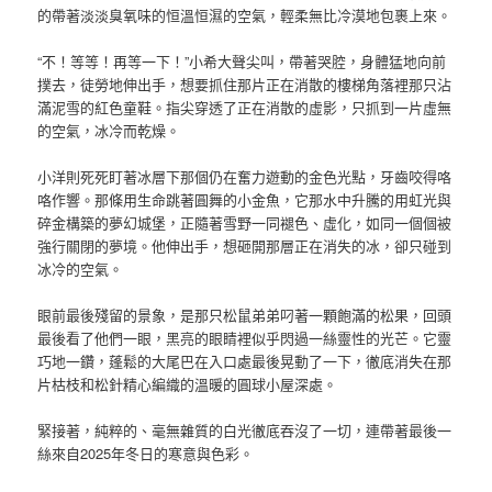
的帶著淡淡臭氧味的恒溫恒濕的空氣，輕柔無比冷漠地包裹上來。
“不！等等！再等一下！”小希大聲尖叫，帶著哭腔，身體猛地向前
撲去，徒勞地伸出手，想要抓住那片正在消散的樓梯角落裡那只沾
滿泥雪的紅色童鞋。指尖穿透了正在消散的虛影，只抓到一片虛無
的空氣，冰冷而乾燥。
小洋則死死盯著冰層下那個仍在奮力遊動的金色光點，牙齒咬得咯
咯作響。那條用生命跳著圓舞的小金魚，它那水中升騰的用虹光與
碎金構築的夢幻城堡，正隨著雪野一同褪色、虛化，如同一個個被
強行關閉的夢境。他伸出手，想砸開那層正在消失的冰，卻只碰到
冰冷的空氣。
眼前最後殘留的景象，是那只松鼠弟弟叼著一顆飽滿的松果，回頭
最後看了他們一眼，黑亮的眼睛裡似乎閃過一絲靈性的光芒。它靈
巧地一鑽，蓬鬆的大尾巴在入口處最後晃動了一下，徹底消失在那
片枯枝和松針精心編織的溫暖的圓球小屋深處。
緊接著，純粹的、毫無雜質的白光徹底吞沒了一切，連帶著最後一
絲來自2025年冬日的寒意與色彩。