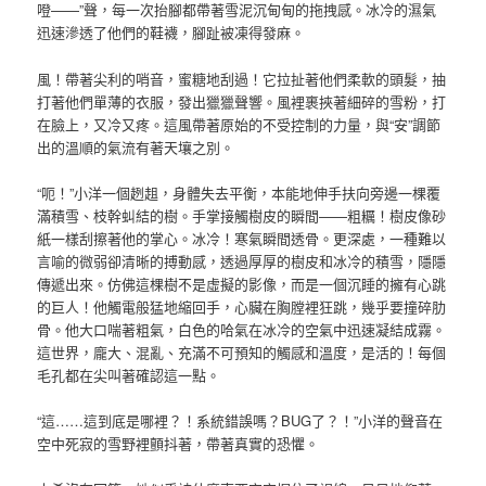
噔——”聲，每一次抬腳都帶著雪泥沉甸甸的拖拽感。冰冷的濕氣
迅速滲透了他們的鞋襪，腳趾被凍得發麻。
風！帶著尖利的哨音，蜜糖地刮過！它拉扯著他們柔軟的頭髮，抽
打著他們單薄的衣服，發出獵獵聲響。風裡裹挾著細碎的雪粉，打
在臉上，又冷又疼。這風帶著原始的不受控制的力量，與“安”調節
出的溫順的氣流有著天壤之別。
“呃！”小洋一個趔趄，身體失去平衡，本能地伸手扶向旁邊一棵覆
滿積雪、枝幹虯結的樹。手掌接觸樹皮的瞬間——粗糲！樹皮像砂
紙一樣刮擦著他的掌心。冰冷！寒氣瞬間透骨。更深處，一種難以
言喻的微弱卻清晰的搏動感，透過厚厚的樹皮和冰冷的積雪，隱隱
傳遞出來。仿佛這棵樹不是虛擬的影像，而是一個沉睡的擁有心跳
的巨人！他觸電般猛地縮回手，心臟在胸膛裡狂跳，幾乎要撞碎肋
骨。他大口喘著粗氣，白色的哈氣在冰冷的空氣中迅速凝結成霧。
這世界，龐大、混亂、充滿不可預知的觸感和溫度，是活的！每個
毛孔都在尖叫著確認這一點。
“這……這到底是哪裡？！系統錯誤嗎？BUG了？！”小洋的聲音在
空中死寂的雪野裡顫抖著，帶著真實的恐懼。