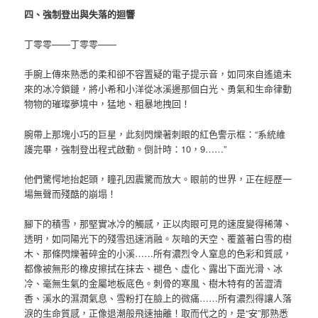
四、強制登出與失落的迴響
丁零零——丁零零——
手腕上傳來熟悉的柔和卻不容置疑的電子提示音，如同來自遙遠未
來的冰冷鎖鏈，將小希和小洋從冰溪邊那個白光、勇氣和生命律動
物物的璀璨夢境中，猛地、粗暴地拽回！
腕帶上那塊小巧的巨星，此刻閃爍著刺眼的紅色警示框：“系統維
護完畢，強制登出程式啟動。倒計時：10，9……”
他們驚愕地抬起頭，瞳孔因震驚而放大。眼前的世界，正在經歷一
場無聲而殘酷的崩塌！
腳下的積雪，那堅實冰冷的觸感，正以肉眼可見的速度變得稀薄、
透明，如同陽光下的殘雪迅速消融。灰暗的天空、覆蓋著白雪的樹
木、那條閃爍著碎金的小溪……所有濃烈令人窒息的色彩和質感，
都像被無形的橡皮擦拭在抹去、褪色、虛化、露出下面光滑、冰
冷、毫無生氣的金屬地板底色。刺骨的寒風、樹木特有的苦澀清
香、溪水的濕潤氣息、雪粉打在臉上的微痛……所有濃烈得讓人落
淚的生命質感，正像退潮般飛速抽離！取而代之的，是“安”那熟悉