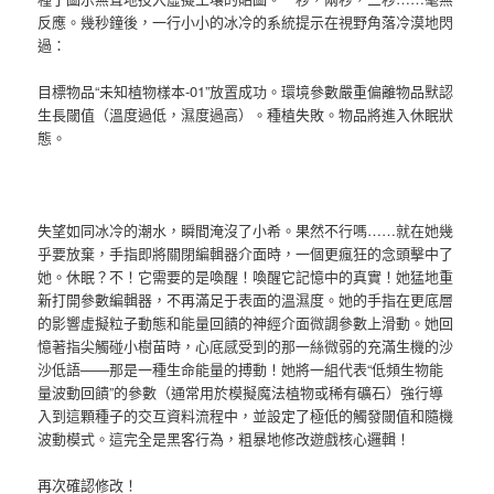
反應。幾秒鐘後，一行小小的冰冷的系統提示在視野角落冷漠地閃
過：
目標物品“未知植物樣本-01”放置成功。環境參數嚴重偏離物品默認
生長閾值（溫度過低，濕度過高）。種植失敗。物品將進入休眠狀
態。
失望如同冰冷的潮水，瞬間淹沒了小希。果然不行嗎……就在她幾
乎要放棄，手指即將關閉編輯器介面時，一個更瘋狂的念頭擊中了
她。休眠？不！它需要的是喚醒！喚醒它記憶中的真實！她猛地重
新打開參數編輯器，不再滿足于表面的溫濕度。她的手指在更底層
的影響虛擬粒子動態和能量回饋的神經介面微調參數上滑動。她回
憶著指尖觸碰小樹苗時，心底感受到的那一絲微弱的充滿生機的沙
沙低語——那是一種生命能量的搏動！她將一組代表“低頻生物能
量波動回饋”的參數（通常用於模擬魔法植物或稀有礦石）強行導
入到這顆種子的交互資料流程中，並設定了極低的觸發閾值和隨機
波動模式。這完全是黑客行為，粗暴地修改遊戲核心邏輯！
再次確認修改！