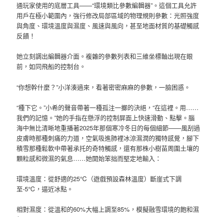
通玩家使用的底層工具——“環境類比參數編輯器”。這個工具允許
用戶在極小範圍內，強行修改局部區域的物理規則參數：光照強度
與角度、環境溫度與濕度、風速與風向，甚至地面材質的基礎觸感
反饋！
她立刻調出編輯器介面。複雜的參數列表和三維坐標軸出現在眼
前，如同飛船的控制台。
“你想幹什麼？”小洋湊過來，看著密密麻麻的參數，一臉困惑。
“種下它。”小希的聲音帶著一種孤注一擲的決絕，“在這裡。用……
我們的記憶。”她的手指在懸浮的控制屏面上快速滑動、點擊。腦
海中無比清晰地重播著2025年那個寒冷冬日的每個細節——風刮過
皮膚時那種刺痛的力道，空氣吸進肺裡冰涼濕潤的獨特感覺，腳下
積雪那種鬆軟中帶著承托的奇特觸感，還有那株小樹苗周圍土壤的
顆粒感和微濕的氣息……她開始笨拙而堅定地輸入：
環境溫度：從舒適的25℃（遊戲預設森林溫度）斷崖式下調
至-5℃，逼近冰點。
相對濕度：從溫和的60%大幅上調至85%，模擬融雪環境的飽和濕