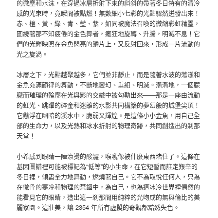
的微塵和水沫，在穿過冰層折射下來的斜斜的帶著冬日特有的清冷
感的光束時，竟瞬間被點燃！無數細小七彩的光點驟然迸發出來！
赤、橙、黃、綠、青、藍、紫，如同被魔法召喚的微縮彩虹精靈，
圍繞著那不知疲倦的金色舞者，瘋狂地旋轉、升騰，明滅不息！它
們的光輝映照在金魚閃亮的鱗片上，又反射回來，形成一片流動的
光之旋渦。
冰層之下，光點越聚越多，它們並非靜止，而是隨著水波的蕩漾和
金魚充滿韻律的舞動，不斷地變幻、重組、明滅。漸漸地，一個朦
朧而璀璨的輪廓在光與影的交織中被勾勒出來——那是一座由流動
的虹光、跳躍的碎金和迷離的水影共同構築的夢幻般的城堡尖頂！
它懸浮在幽暗的溪水中，脆弱又輝煌。是這條小小金魚，用自己全
部的生命力，以及光熱和冰水折射的物理奇跡，共同創造出的刹那
天堂！
小希感到眼睛一陣滾燙的酸澀，喉嚨像被什麼東西堵住了。這條在
基因圖譜裡可能被標記為“低等”的小生命，在它短暫而註定艱辛的
冬日裡，傾盡全力地舞動，燃燒著自己。它不為取悅任何人，只為
在徹骨的寒冷和物理的禁錮中，為自己，也為這冰冷世界裡偶然的
能看見它的眼睛，造出這一刹那間用純粹的光吻成的無與倫比的美
麗家園。這壯美，讓 2354 年所有虛擬的奇觀都黯然失色。