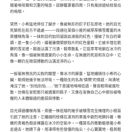
隨著咯吱聲和沉重的喘息。寂靜籠罩著四周，只有風掠過枯枝發出
的嗚咽。
突然，小希猛地停住了腳步，像被無形的釘子釘在原地。她的目光
死鎖死在前方不遠處——一段通往某個小屋的被厚厚積雪覆蓋的木
質樓梯角落。一抹刺目的如同凝固血液般的紅色，撞破了灰白的單
調。是一隻小小的、緩著廉價塑膠殼片的紅色童鞋。它被半埋在骯
髒的雪泥裡，鞋面沾滿了污漬，鞋帶散亂。它孤零零地躺在冰冷的
角落，像一個被無情遺棄的小小生命。在無邊的死寂和灰白中，它
像一顆仍在微弱搏動的沾滿泥濘的心。
一股毫無預兆的尖銳的酸楚，像冰冷的藤蔓，猛地纏繞住小希的心
臟，勒得她幾乎無法呼吸。一種陌生的名為“憐憫”的情感，洶湧地
淹沒了她。“別怕別怕……”她下意識地喃喃低語，聲音輕得被風吹
散，仿佛在安慰那只被遺棄的鞋子，又像在安撫自己心中那份被喚
醒的人未體驗過的脆弱與悸動。
目光掃過樓梯角落，旁邊一株低矮的幾乎被積雪完全掩埋的小樹苗
引起了她的注意。它纖細的枝條在凜冽的寒風中劇烈地顫抖著，稚
嫩的青褐色樹皮裸露在冰冷的空氣中。一種莫名的衝動驅使著小希
走過去。她蹲下身，用凍得有些發僵的指尖，小心翼翼地、極其輕