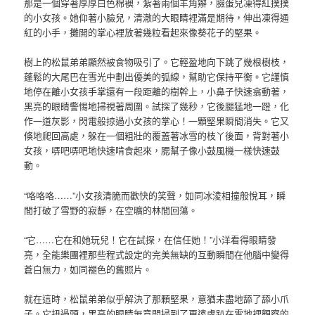
那是一個穿著厚厚白色棉襖，紮著兩個羊角辮，臉蛋兒凍得紅撲撲
的小女孩。她仰著小臉兒，清澈的大眼睛裡滿是期待，伸出凍得通
紅的小手，攤開的掌心裡放著幾粒看起來像葵花子的堅果。
樹上的松鼠弟弟顯然被食物吸引了。它輕盈地向下跳了幾根樹枝，
蓬鬆的大尾巴在雪光中劃出優美的弧線，幫助它保持平衡。它謹慎
地停在離小女孩手掌還有一段距離的樹幹上，小鼻子快速翕動著，
黑亮的眼睛警惕地掃視著周圍。試探了幾秒，它後腿猛地一蹬，化
作一道灰影，閃電般掠過小女孩的掌心！一顆堅果瞬間消失。它又
倏地爬回高處，躲在一個粗壯的覆蓋著冰雪的枝丫後面，背對著小
女孩，哢吧哢吧地快速啃食起來，腮幫子像小鼓風機一樣快速鼓
動。
“咯咯咯……”小女孩清脆而歡快的笑聲，如同冰淩相撞般悅耳，瞬
間打破了雪野的寂靜，在空曠的林間回蕩。
“它……它在和她玩兒！它在試探，在信任她！”小洋看得眼睛發
亮，全能樂團裡那些程式設定的完美無缺的互動瞬間在他腦中變得
蒼白無力，如同褪色的舊照片。
就在這時，松鼠弟弟似乎解決了那顆堅果，意猶未盡地舔了舔小爪
子。它扭過頭，黑亮的眼睛無意間掃到了更遠處趴在雪地裡觀察的