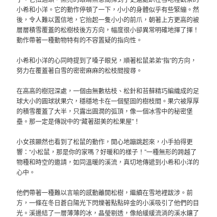
小希和小洋。它的動作停頓了一下，小小的身體似乎有些緊繃。然
後，令人難以置信地，它抬起一隻小小的前爪，朝著上方更高的被
層層積雪覆蓋的松樹枝後方方向，幅度很小卻異常明確地揮了揮！
動作帶著一種動物特有的不容置疑的指向性。
小希和小洋的心同時提到了嗓子眼兒，順著松鼠弟弟“指”的方向，
努力在覆蓋著白雪的密密麻麻的松枝間搜尋。
在高高的樹冠深處，一個由無數枯枝、松針和苔蘚精巧編織成的足
球大小的圓球狀果穴，穩穩地卡在一個堅固的樹枝間。果穴被厚厚
的積雪覆蓋了大半，只露出圓潤的弧頂，像一個冰雪中的秘密堡
壘。那一定是傳說中的“藏著甜美的松果屋”！
小女孩顯然也看到了松鼠的動作，開心地蹦跳起來，小手拍得更
響：“小松鼠，那是你的家嗎？好暖和的樣子！”一種無形的跨越了
物種和時空的邀請，如同溫暖的溪流，真切地傳遞到小希和小洋的
心中。
他們帶著一種難以言喻的感動離開松樹，繼續在雪地裡跋涉。前
方，一條在冬日蒼白陽光下閃爍著點點碎金的小溪吸引了他們的目
光。溪邊結了一層薄薄的冰，晶瑩剔透，像給緩緩流淌的溪水鑲了