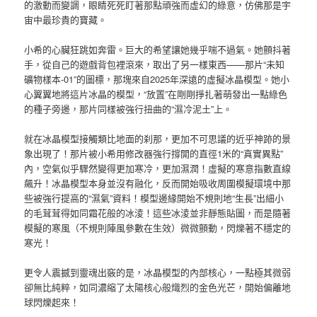
的激動而變調，眼睛死死盯著那點頑強而虛幻的綠意，仿佛那是宇
宙中最珍貴的寶藏。
小希的心臟狂跳如奔雷。巨大的希望讓她幾乎喘不過氣。她顫抖著
手，從自己的遊戲背包裡滾來，取出了另一樣東西——那片“未知
礦物樣本-01”的圖標，那塊來自2025年深遠的虛擬冰晶模型。她小
心翼翼地將這片冰晶的模型，“放置”在剛剛掙扎著萌發出一點綠色
的種子旁邊，那片同樣被強行扭曲的“濕冷泥土”上。
就在冰晶模型接觸類比地面的刹那，更加不可思議的近乎神跡的景
象出現了！那片被小希用修改器強行撐開的直徑1米的“真實異點”
內，空氣似乎驟然變得更加寒冷，更加濕潤！虛擬的寒意指數直線
飆升！冰晶模型本身並沒有融化，反而開始吸收周圍模擬環境中那
些被強行提高的“濕氣”資料！模型邊緣開始不規則地“生長”出細小
的毛茸茸得如同霜花般的冰淩！這些冰淩並非靜態貼圖，而是隨著
模擬的寒風（不規則陣風參數在生效）微微顫動，閃爍著不穩定的
寒光！
更令人震撼到靈魂出竅的是，冰晶模型的內部核心，一點極其微弱
卻無比純粹，如同濃縮了太陽核心般熾烈的金色光芒，開始偏離地
球閃爍起來！