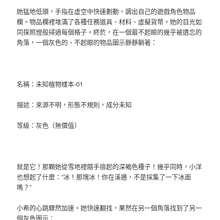
她猛地低頭，手指在虛空中快速劃動，調出自己的遊戲角色物品
欄。物品欄裡堆滿了各種任務道具、材料、虛擬貨幣。她的目光如
同探照燈般掃過每個格子。終於，在一個最不起眼的幾乎被遺忘的
角落，一個灰色的、不起眼的物品圖示靜靜躺著：
名稱：未知植物樣本-01
描述：來源不明，形態不規則，成分未知
等級：灰色（無價值）
就是它！那顆她從雪地裡隨手撿起的深褐色種子！幾乎同時，小洋
也想起了什麼：“冰！那塊冰！你在溪邊，不是採集了一下冰面
嗎？”
小希的心跳驟然加速。她快速翻找，果然在另一個角落找到了另一
個灰色圖示：