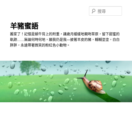
跳
跳
到
到
搜
主
第
尋
內
二
羊豬蜜語
容
內
搬家了！記憶是蝸牛背上的附重，讓歲月緩緩地親吻草原，留下甜蜜的
容
軌跡……無論何時何地，願我仍是我—披著羊皮的豬，糊糊塗塗，白白
胖胖，永遠帶著微笑的粉紅色小動物。