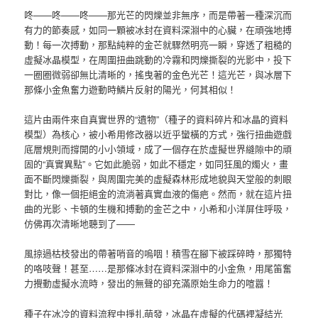
咚——咚——咚——那光芒的閃爍並非無序，而是帶著一種深沉而
有力的節奏感，如同一顆被冰封在資料深淵中的心臟，在頑強地搏
動！每一次搏動，那點純粹的金芒就驟然明亮一瞬，穿透了粗糙的
虛擬冰晶模型，在周圍扭曲跳動的冷霧和閃爍撕裂的光影中，投下
一圈圈微弱卻無比清晰的，搖曳著的金色光芒！這光芒，與冰層下
那條小金魚奮力遊動時鱗片反射的陽光，何其相似！
這片由兩件來自真實世界的“遺物”（種子的資料碎片和冰晶的資料
模型）為核心，被小希用修改器以近乎蠻橫的方式，強行扭曲遊戲
底層規則而撐開的小小領域，成了一個存在於虛擬世界縫隙中的頑
固的“真實異點”。它如此脆弱，如此不穩定，如同狂風的燭火，畫
面不斷閃爍撕裂，與周圍完美的虛擬森林形成地貌與天堂般的刺眼
對比，像一個拒絕金的流淌著真實血液的傷疤。然而，就在這片扭
曲的光影、卡頓的生機和搏動的金芒之中，小希和小洋屏住呼吸，
仿佛再次清晰地聽到了——
風掠過枯枝發出的帶著哨音的嗚咽！積雪在腳下被踩碎時，那獨特
的咯吱聲！甚至……是那條冰封在資料深淵中的小金魚，用尾笛奮
力攪動虛擬水流時，發出的無聲的卻充滿原始生命力的喧囂！
種子在冰冷的資料流程中掙扎萌發，冰晶在虛擬的代碼裡凝結光