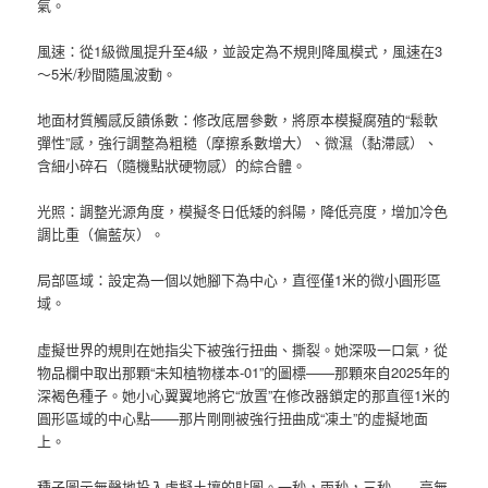
氣。
風速：從1級微風提升至4級，並設定為不規則降風模式，風速在3
～5米/秒間隨風波動。
地面材質觸感反饋係數：修改底層參數，將原本模擬腐殖的“鬆軟
彈性”感，強行調整為粗糙（摩擦系數增大）、微濕（黏滯感）、
含細小碎石（隨機點狀硬物感）的綜合體。
光照：調整光源角度，模擬冬日低矮的斜陽，降低亮度，增加冷色
調比重（偏藍灰）。
局部區域：設定為一個以她腳下為中心，直徑僅1米的微小圓形區
域。
虛擬世界的規則在她指尖下被強行扭曲、撕裂。她深吸一口氣，從
物品欄中取出那顆“未知植物樣本-01”的圖標——那顆來自2025年的
深褐色種子。她小心翼翼地將它“放置”在修改器鎖定的那直徑1米的
圓形區域的中心點——那片剛剛被強行扭曲成“凍土”的虛擬地面
上。
種子圖示無聲地投入虛擬土壤的貼圖。一秒，兩秒，三秒……毫無