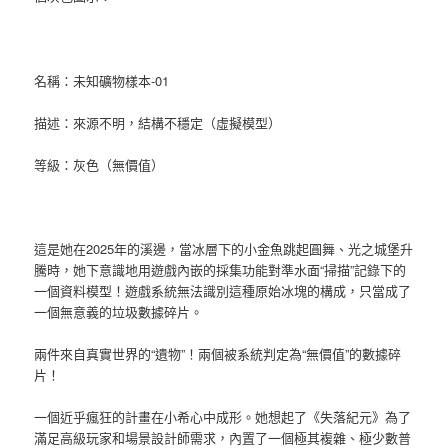
名稱：未知礦物樣本-01
描述：來源不明，結構不穩定（虛擬模型）
等級：灰色（無價值）
這是她在2025年的溪邊，當冰層下的小金魚跳起圓舞、光之城堡升
騰時，她下意識地用遊戲內嵌的採集功能對準水面“掃描”記錄下的
一個資料模型！遊戲系統無法識別這種原始冰塊的構成，只當成了
一個無意義的垃圾數據碎片。
兩件來自真實世界的“遺物”！兩個被系統判定為“無價值”的數據碎
片！
一個近乎瘋狂的計畫在小希心中成形。她想起了《失落紀元》為了
滿足高級玩家和場景設計師需求，內置了一個極其複雜、極少數普