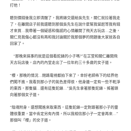
打他！
聽到價錢後我立即清醒了，我將錶交還給吳先生，關仁就拉著我走
了，在離開店子前我還聽到那個吳先生在說什麼幫我留起等我有錢
才來買
…
我帶著一個疑惑和傷感的心情離開了飛天古玩店
…
之後，
關仁見我傷心都沒有再和我討論關於我那個夢的問題後大家就各自
回家了。
“那晚來搞事的就是這個看鉈錶的小子嗎
?
”在芷萱和關仁離開飛
天古玩店後，店內的內堂走出了一位年約三十多歲的女子道。
“櫻，那晚的情況
…
閉路電視都拍下來了，幸好老師佈下的結界他
們闖不進。我看到那小子的氣色差得很，他身邊一定有一些不乾淨
的東西，那隻貓
…
還有這隻鉈錶
…
”吳先生拿著那隻鉈錶、搖著頭
向著那個女子道。
“陰魂附身，還想闖進來取東西，這隻鉈錶一定對跟著那小子的靈
體很重要，當中肯定另有內情，所以我相信那小子一定會再來
…
”
那個叫「櫻」的女子道。