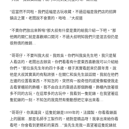
“這當然不同啦，我們這幅是古玩收藏，不過這幅是我們店的招牌
鎮店之寶，老闆說不會賣的，哈哈
…
”大叔道
“不賣你們放出來幹啥
?
那大叔有什麼是賣的給我介紹一下吧。”那
他媽的關仁就是喜歡順口開河，不過大叔明知我們只是混吉但仍是
很熱情的推銷
…
“哥哥仔，不要叫我大叔，我姓吳，你們叫我吳先生吧，我只是幫
人看店的，老闆出去辦貨，你們看看有什麼東西喜歡我可以介紹給
你們。”那位吳先生年約四十多歲，樣子其實看起來仍算年青，說
他是大叔其實真的有點誇張。在關仁和吳先生談話間，我就在他們
左邊的位置看東西，不知怎的，突然有一股奇怪的感覺像驅使我走
去看掌櫃前的飾櫃，我不由自主的靠過去那個飾櫃，飾櫃內放著很
多不同的古玩，在這眾多的古玩中，我看到一隻鉈錶，在我望著這
隻鉈錶的一刻，不知怎的我竟然有衝動想把它拿出來看
…
“哥哥仔，你真識貨，這隻鉈錶是
1899
年的，法國製，你看看錶面
上的圖案
…
那是名師手工製作的，絕對是精品呀！我拿出來給你看
看吧，你會看到更精彩的東西
…
”吳先生見我一直望著這隻鉈錶就