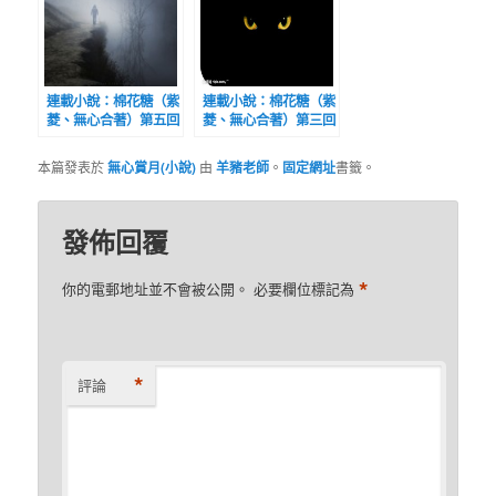
連載小說：棉花糖（紫
連載小說：棉花糖（紫
菱、無心合著）第五回
菱、無心合著）第三回
本篇發表於
無心賞月(小說)
由
羊豬老師
。
固定網址
書籤。
發佈回覆
*
你的電郵地址並不會被公開。
必要欄位標記為
*
評論