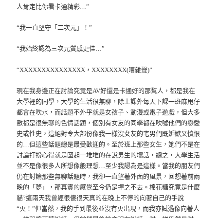
人肯定比你看卡通精彩
…
”
“我一直堅守「二次元」！”
“我始終認為三次元質感更佳
…
”
“
XXXXXXXXXXXXXXX
，
XXXXXXXX(
嘈雜聲
)
”
現在我身邊正在討論究竟是
AV
好還是卡通好的那幫人，都是我在
大學裡的同學，大學的生活很無聊，除上課外每天下課一班麻甩仔
都會在吹水，而話題不外乎就是女孩子、動漫或電子遊戲，但大多
數都是很無聊的色情話題，個別有女友的同學都在吹噓他們的戀愛
史或性史，這絕對令大部份像我一樣沒女友的宅男們既妒嫉又憤恨
的
…
但這些話題總是最受歡迎的。至於班上那些女生，她們不是在
討論打扮心得就是圍起一堆堆的在說男生的壞話，總之，大學生活
並不是像很多人所想像般理想
…
至少我認為是這樣。當我的朋友們
仍在討論那些無聊話題時，我卻一直望著外面的風景，回想著前兩
晚的「夢」，那真實的感覺至今仍是揮之不去。棉花糖究竟是什麼
貓
?
這兩天我曾經很傻很天真的在晚上不停的向著自己的手說
“火！”但當然，我的手到最後並沒有火出現，而我亦試過像向著人