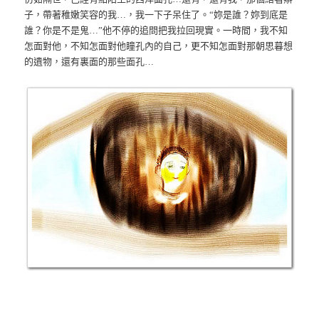
子，帶著稚嫩笑容的我
…
，我一下子呆住了。
“
妳是誰？妳到底是
誰？你是不是鬼
…”
他不停的追問把我拉回現實。一時間，我不知
怎面對他，不知怎面對他瞳孔內的自己，更不知怎面對那朝思暮想
的遺物，還有裏面的那些面孔
…