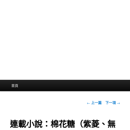
主
首頁
選
單
文
←
上一篇
下一項
→
章
導
航
連載小說：棉花糖（紫菱、無
列