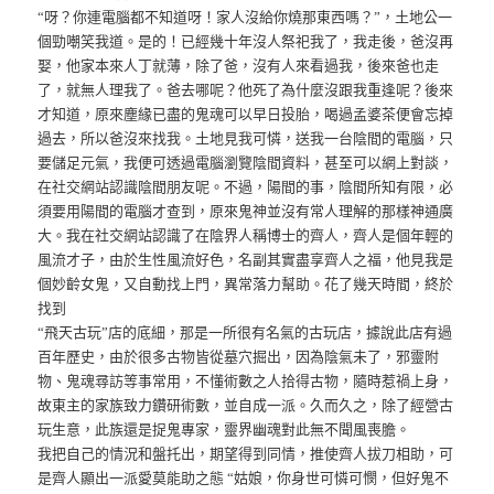
“
呀？你連電腦都不知道呀！家人沒給你燒那東西嗎？
”
，土地公一
個勁嘲笑我道。是的！已經幾十年沒人祭祀我了，我走後，爸沒再
娶，他家本來人丁就薄，除了爸，沒有人來看過我，後來爸也走
了，就無人理我了。爸去哪呢？他死了為什麼沒跟我重逢呢？後來
才知道，原來塵緣已盡的鬼魂可以早日投胎，喝過孟婆茶便會忘掉
過去，所以爸沒來找我。土地見我可憐，送我一台陰間的電腦，只
要儲足元氣，我便可透過電腦瀏覽陰間資料，甚至可以網上對談，
在社交網站認識陰間朋友呢。不過，陽間的事，陰間所知有限，必
須要用陽間的電腦才查到，原來鬼神並沒有常人理解的那樣神通廣
大。我在社交網站認識了在陰界人稱博士的齊人，齊人是個年輕的
風流才子，由於生性風流好色，名副其實盡享齊人之福，他見我是
個妙齡女鬼，又自動找上門，異常落力幫助。花了幾天時間，終於
找到
“
飛天古玩
”
店的底細，那是一所很有名氣的古玩店，據說此店有過
百年歷史，由於很多古物皆從墓穴掘出，因為陰氣未了，邪靈附
物、鬼魂尋訪等事常用，不懂術數之人拾得古物，隨時惹禍上身，
故東主的家族致力鑽研術數，並自成一派。久而久之，除了經營古
玩生意，此族還是捉鬼專家，靈界幽魂對此無不聞風喪膽。
我把自己的情況和盤托出，期望得到同情，推使齊人拔刀相助，可
是齊人顯出一派愛莫能助之態
“
姑娘，你身世可憐可憫，但好鬼不