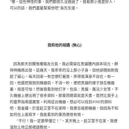
“櫻，這些神怪的事，我們都很久沒遇過了，我看那小鬼是好人，
可以的話，我們盡量幫幫他吧”吳先生道。
(
)
我和他的相遇
無心
因為那天到爛鬼樓傷及元氣，我必需留在黑貓體內固本培元，靜
待時機再出發。這幾天，我乖乖的沒上那小子身，但他卻開始對我
起了疑心，每天回家一有空便盯著我，弄得我渾身不自在。有一
回，他還把我抱到機器前，不消一秒，便把黑貓的樣子放在機器
裏，很是可怕！然後我看到他打字，包括：黑貓、魔法少女等，不
久機器上便出現了很多資料。那東西簡直就是天書，竟然比我手上
的靈界指南還厲害。利用這台機器，想必可以找到
JOSE
的資料
吧，我雀躍。於是趁芷萱不在家時，我便去碰那機器，但因為不知
如何在上面寫字，我能看到的東西
便很有限。
“
不行！我一定要學懂它！
”
，某天晚上，趁芷萱不在家，我便
溜到土地公那裡請教他。