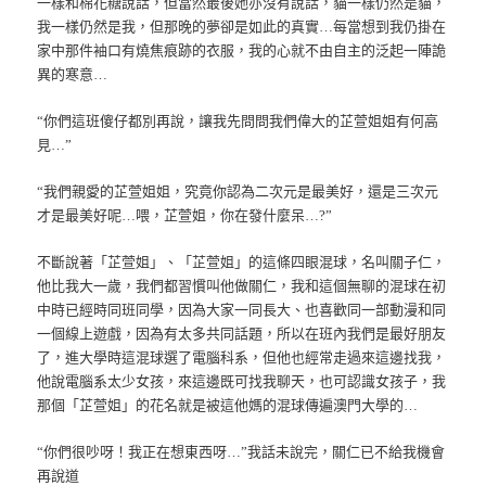
一樣和棉花糖說話，但當然最後她亦沒有說話，貓一樣仍然是貓，
我一樣仍然是我，但那晚的夢卻是如此的真實
…
每當想到我仍掛在
家中那件袖口有燒焦痕跡的衣服，我的心就不由自主的泛起一陣詭
異的寒意
…
“你們這班傻仔都別再說，讓我先問問我們偉大的芷萱姐姐有何高
見
…
”
“我們親愛的芷萱姐姐，究竟你認為二次元是最美好，還是三次元
才是最美好呢
…
喂，芷萱姐，你在發什麼呆
…?
”
不斷說著「芷萱姐」、「芷萱姐」的這條四眼混球，名叫關子仁，
他比我大一歲，我們都習慣叫他做關仁，我和這個無聊的混球在初
中時已經時同班同學，因為大家一同長大、也喜歡同一部動漫和同
一個線上遊戲，因為有太多共同話題，所以在班內我們是最好朋友
了，進大學時這混球選了電腦科系，但他也經常走過來這邊找我，
他說電腦系太少女孩，來這邊既可找我聊天，也可認識女孩子，我
那個「芷萱姐」的花名就是被這他媽的混球傳遍澳門大學的
…
“你們很吵呀！我正在想東西呀
…
”我話未說完，關仁已不給我機會
再說道