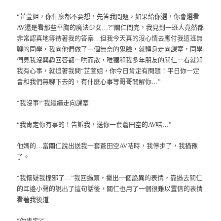
“芷萱姐，你什麼都不要想，先答我問題，如果給你選，你會選看
AV
還是看那些平胸的魔法少女
…?
”關仁問完，我見到一班人竟然都
非常認真地等待著我的答案
…
但我今天真的沒心情去應付我這班無
聊的同學，我向他們做了一個無奈的鬼臉，就轉身走向課室，同學
們見我沒興趣回答都一哄而散，唯獨和我多年朋友的關仁一看就知
我有心事，就追著我問“芷萱姐，你今日肯定有問題！平日你一定
會和我們無聊下去的，有什麼心事等哥哥開解你
…
”
“我沒事
!
”我繼續走向課室
“我肯定你有事的！告訴我，送你一套蒼田空的
AV
咭
…
”
他媽的
…
當關仁說出送我一套蒼田空
AV
咭時，我停步了，我猶豫
了。
“我懷疑我撞邪了
…
”我回過頭，擺出一個詭異的表情，靠過去關仁
的耳邊小聲的說出了這句話後，關仁也用了一個很難以置信的表情
看著我後道
“你肯定
?
”