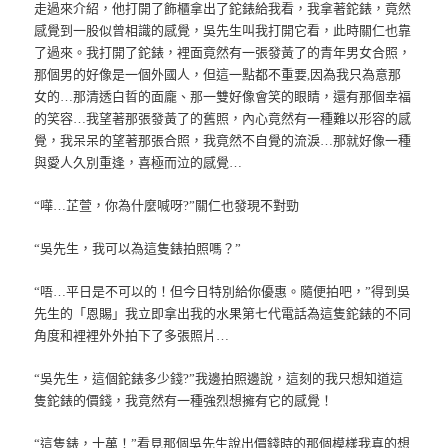
走過來介紹，他打開了飾櫃拿出了鉈錶給我看，我拿著鉈錶，竟然
感覺到一股似曾相識的感覺，吳先生叫我打開它看，此時關仁也靠
了過來。我打開了鉈錶，裡面竟然有一張發黃了的青年男女合照，
那個男的好像是一個外國人，但這一點都不重要
,
因為我只為意那
女的
…
那清透白晢的面龐、那一雙好像會笑的眼睛，還有那個幸福
的笑容
…
我望著那張發黃了的舊照，內心竟然有一種難以形容的感
覺，我呆呆的望著那張合照，我竟然不自覺的流淚
…
那就好像一種
與愛人久別重逢，喜極而泣的感覺
…
“嘩
…
芷萱，你為什麼喊呀
?
”關仁也發現不對勁
“吳先生，我可以為這隻錶拍照嗎？”
“唔
…
平日是不可以的！但今日特別給你優惠。隨便拍吧，”得到吳
先生的「恩賜」我立即拿出我的水果第七代電話為這隻鉈錶的不同
角度和裡裡外外拍下了多張照片
…
“吳先生，這個鉈錶多少錢
?
”我邊拍照邊說，這刻的我只想知道這
隻鉈錶的價錢，我竟然有一種強烈想擁有它的感覺！
“這隻錶，十萬！”看見那個吳先生說出價錢時的那個模樣我真的想