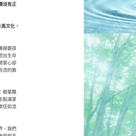
擇沒有正
木馬文化，
撫摸嬰孩
捏出生命
開掌心卻
自流的散
：樹葉飄
毛黏滿掌
隊伍如流
界。我們
後發現不