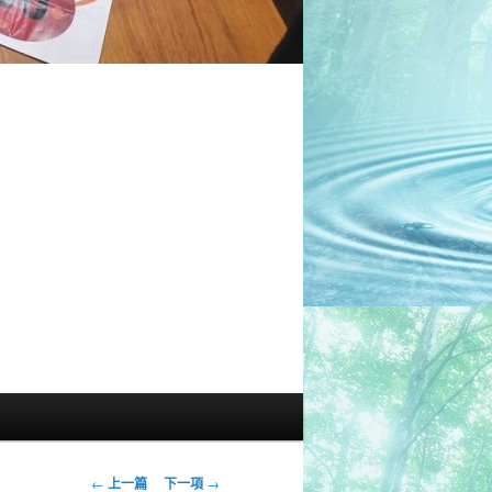
文
←
上一篇
下一項
→