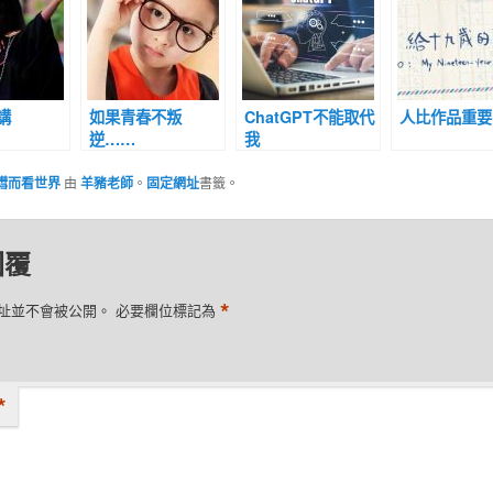
講
如果青春不叛
ChatGPT不能取代
人比作品重要
逆……
我
鏏而看世界
由
羊豬老師
。
固定網址
書籤。
回覆
*
址並不會被公開。
必要欄位標記為
*