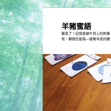
跳
到
主
羊豬蜜語
內
搬家了！記憶是蝸牛背上的附重
容
地，願我仍是我—披著羊皮的豬