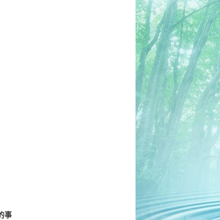
章
導
航
列
的事