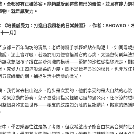
些，全都沒有正確答案。能夠感受到這些無形的價值，並且有能力選
事物，就是感受力。
《培養感受力：打造自我風格的日常練習》，作者：SHOWKO，
年十一月】
了京都三百年陶坊的清晨：老師傅將手掌輕輕貼在陶泥上，如同母親
他說，泥土會呼吸，若過於用力便會掐滅它的心跳，太過敷衍則無法
這讓我想起孩子蹲在黑沙海灘的模樣——緊握的沙粒從指縫流走，攤
堡。感受力正如這般溫柔的力度，既不是標準答案的模具，也非放任
用五感編織的網，捕捉生活中閃爍的微光。
候，我們常去松山跑步。跑步是次要的，他們享受的是大自然的心跳
、松果滾動的節奏，兒子喜愛用指尖輕觸沾露的蒲公英，任冰涼的絨
用整個身體丈量世界——樹皮的紋路如沉睡的巨龍鱗片，搬家的螞蟻
。
庭中，學習樂器往往是為了考級，但我希望孩子能自由探索音樂的世
樂啟蒙班，學習基本的樂理知識。起初，他們對打鼓感興趣，但不久