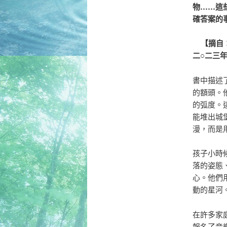
物……這
確答案的
【摘自：
二○二三
書中描述
的額頭。
的弧度。
能堆出城
漫，而是
孩子小時
落的姿態
心。他們
動的星河
在許多家
報名了音