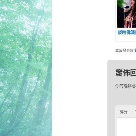
談哈佛演
本篇發表於
發佈
你的電郵地
評論