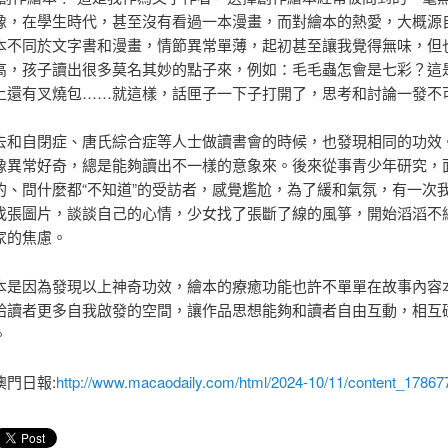
像，在學生時代，甚至沒有看過一本漫畫，而對繪本的熱愛，大概源
本不同於文字書和漫畫，情節異常單薄，起初甚至讓我覺得無味，但
高，孩子讀出很多莫名其妙的點子來，例如：毛毛蟲怎會是七彩？這
上還有叉燒包……就這樣，話匣子一下子打開了，思考和討論一發不
去和自閉症、唐氏綜合症等人士做讀書會的時候，也發現相同的功效
像異常好奇，總是能夠讀出不一樣的意象來。後來從事青少年研究，
的、問什麼都“不知道”的受訪者，感覺尷尬，為了緩和氣氛，有一次
找張圖片，談談自己的心情，少女找了張斷了線的風箏，開始滔滔不
家的焦慮。
本是因為發現以上神奇功效，繪本的療癒功能也許不單單在故事內容
給讀者更多自我啟發的空間，讓作品思想能夠和讀者自由互動，相互
。
澳門日報:
http://www.macaodaily.com/html/2024-10/11/content_17867