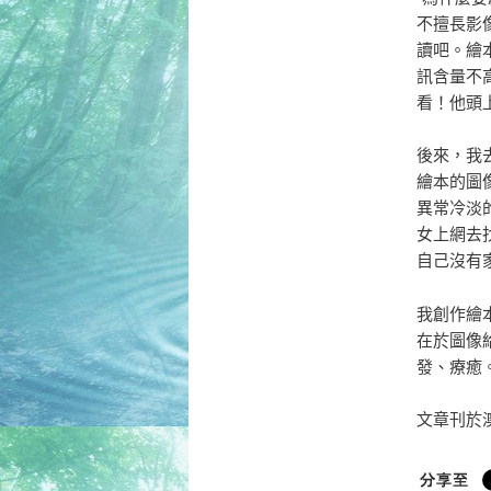
不擅長影
讀吧。繪
訊含量不
看！他頭
後來，我
繪本的圖
異常冷淡
女上網去
自己沒有
我創作繪
在於圖像
發、療癒
文章刊於