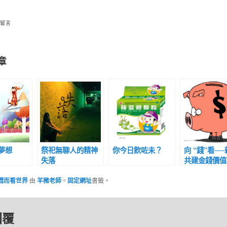
 留言
章
夢想
祭祀無聊人的精神
你今日飮咗未？
向 “錢”看─
失落
共建金錢價值
鏏而看世界
由
羊豬老師
。
固定網址
書籤。
回覆