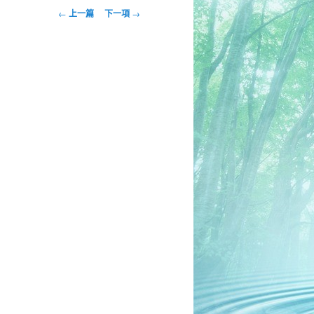
文
←
上一篇
下一項
→
章
導
航
列