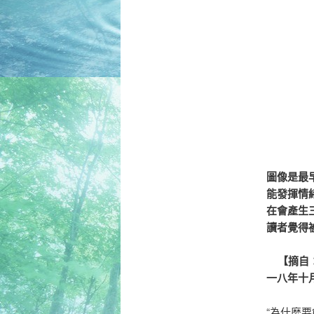
圖像是最
能發揮情
在會產生
讀者覺得
【摘自：
一八年十
“為什麼