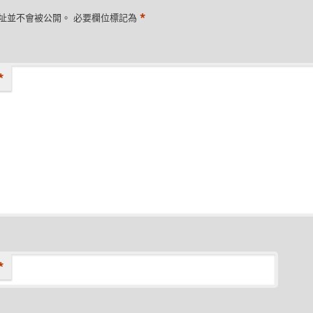
*
址並不會被公開。
必要欄位標記為
*
*