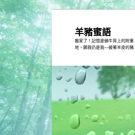
跳
到
主
羊豬蜜語
內
搬家了！記憶是蝸牛背上的附重
容
地，願我仍是我—披著羊皮的豬