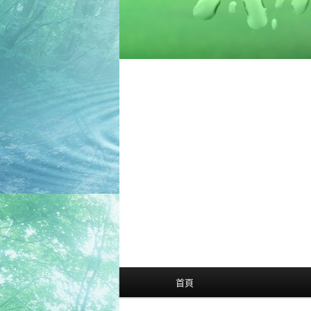
主
首頁
選
單