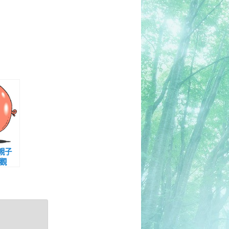
─親子
觀