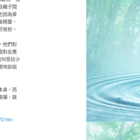
自親子閱
也因為資
是精靈，
可收拾。
。他們對
面對反應
我叫受訪少
絕地訴說
本身，而
碰撞、啟
72.htm