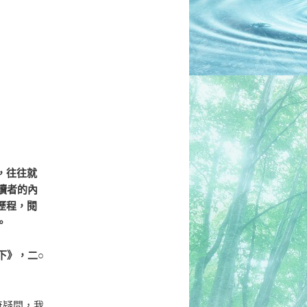
，往往就
讀者的內
歷程，閱
。
下》，二○
無疑問，我