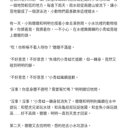
一個地勢較低的地方。每逢下雨天，雨水就從兩邊山坡流下，讓小
窪地變成了一個游泳池，小動物們最喜歡來這裡嬉水。
有一天，小狗聰聰和明明也撐着小傘去湊熱鬧。小水坑裡的動物很
多，你擠着我，我擠着你，一不小心，在水裡團團轉的小青蛙竟碰
上聰聰的頭。
“哎！你幹嘛不看人呀你？”聰聰不滿道。
“不好意思！不好意思！”失魂的小青蛙忙道歉，但一轉身，竟然又
碰到明明的腳。
“不好意思！不好意思！”小青蛙繼續道歉。
“沒事！你是身體不適吧？需要幫忙嗎？”明明關切地問。
“沒事！沒事！”小青蛙一轉身就消失了。聰聰和明明則繼續在水中
遊玩：和壁虎兄弟玩水球，和烏龜叔叔玩捉迷藏，和金魚小妹玩跳
高……好不高興。聰聰、明明一直到天黑才回家。
第二天，聰聰又去找明明，想約他去小水坑游泳。