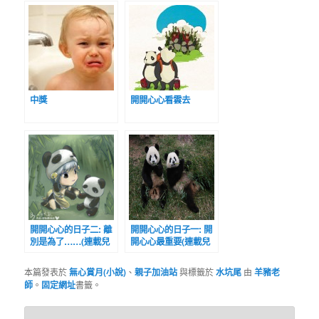
中獎
開開心心看雲去
開開心心的日子二: 離
開開心心的日子一: 開
別是為了……(連載兒
開心心最重要(連載兒
童故事系列)
童故事系列)
本篇發表於
無心賞月(小說)
、
親子加油站
與標籤於
水坑尾
由
羊豬老
師
。
固定網址
書籤。