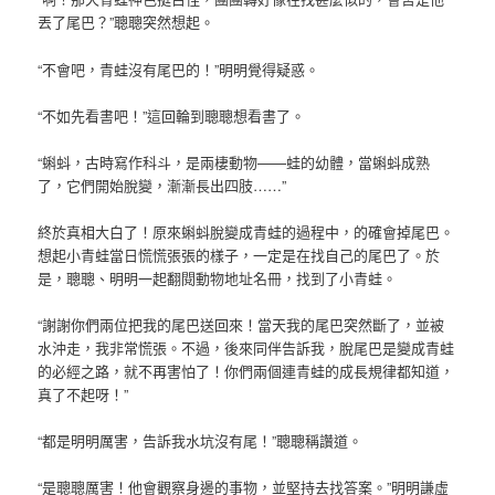
丟了尾巴？”聰聰突然想起。
“不會吧，青蛙沒有尾巴的！”明明覺得疑惑。
“不如先看書吧！”這回輪到聰聰想看書了。
“蝌蚪，古時寫作科斗，是兩棲動物——蛙的幼體，當蝌蚪成熟
了，它們開始脫變，漸漸長出四肢……”
終於真相大白了！原來蝌蚪脫變成青蛙的過程中，的確會掉尾巴。
想起小青蛙當日慌慌張張的樣子，一定是在找自己的尾巴了。於
是，聰聰、明明一起翻閱動物地址名冊，找到了小青蛙。
“謝謝你們兩位把我的尾巴送回來！當天我的尾巴突然斷了，並被
水沖走，我非常慌張。不過，後來同伴告訴我，脫尾巴是變成青蛙
的必經之路，就不再害怕了！你們兩個連青蛙的成長規律都知道，
真了不起呀！”
“都是明明厲害，告訴我水坑沒有尾！”聰聰稱讚道。
“是聰聰厲害！他會觀察身邊的事物，並堅持去找答案。”明明謙虛