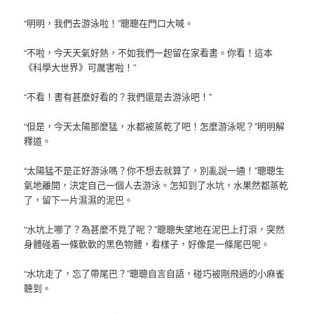
“明明，我們去游泳啦！”聰聰在門口大喊。
“不啦，今天天氣好熱，不如我們一起留在家看書。你看！這本
《科學大世界》可厲害啦！”
“不看！書有甚麼好看的？我們還是去游泳吧！”
“但是，今天太陽那麼猛，水都被蒸乾了吧！怎麼游泳呢？”明明解
釋道。
“太陽猛不是正好游泳嗎？你不想去就算了，別亂說一通！”聰聰生
氣地離開，決定自己一個人去游泳。怎知到了水坑，水果然都蒸乾
了，留下一片濕濕的泥巴。
“水坑上哪了？為甚麼不見了呢？”聰聰失望地在泥巴上打滾，突然
身體碰着一條軟軟的黑色物體，看樣子，好像是一條尾巴呢。
“水坑走了，忘了帶尾巴？”聰聰自言自語，碰巧被剛飛過的小麻雀
聽到。