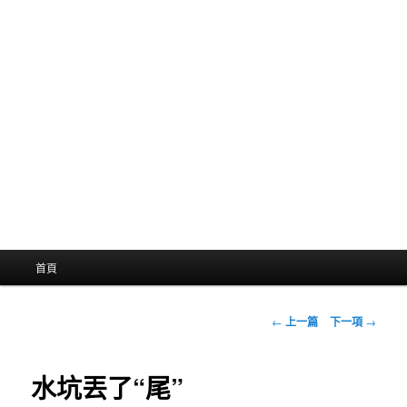
主
首頁
選
單
文
←
上一篇
下一項
→
章
導
航
水坑丟了“尾”
列