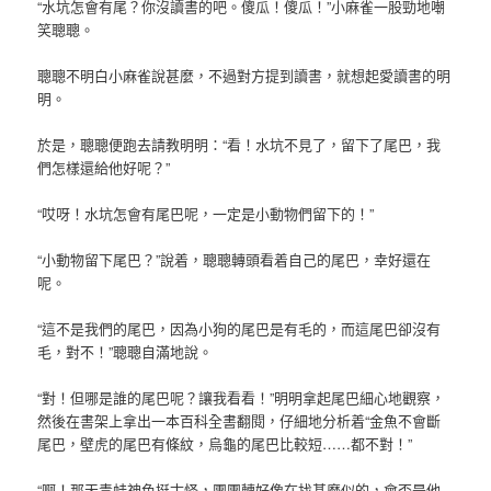
“水坑怎會有尾？你沒讀書的吧。傻瓜！傻瓜！”小麻雀一股勁地嘲
笑聰聰。
聰聰不明白小麻雀說甚麼，不過對方提到讀書，就想起愛讀書的明
明。
於是，聰聰便跑去請教明明：“看！水坑不見了，留下了尾巴，我
們怎樣還給他好呢？”
“哎呀！水坑怎會有尾巴呢，一定是小動物們留下的！”
“小動物留下尾巴？”說着，聰聰轉頭看着自己的尾巴，幸好還在
呢。
“這不是我們的尾巴，因為小狗的尾巴是有毛的，而這尾巴卻沒有
毛，對不！”聰聰自滿地說。
“對！但哪是誰的尾巴呢？讓我看看！”明明拿起尾巴細心地觀察，
然後在書架上拿出一本百科全書翻閱，仔細地分析着“金魚不會斷
尾巴，壁虎的尾巴有條紋，烏龜的尾巴比較短……都不對！”
“啊！那天青蛙神色挺古怪，團團轉好像在找甚麼似的，會否是他