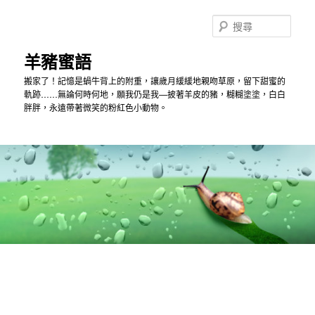
跳
到
搜
主
尋
內
羊豬蜜語
容
搬家了！記憶是蝸牛背上的附重，讓歲月緩緩地親吻草原，留下甜蜜的
軌跡……無論何時何地，願我仍是我—披著羊皮的豬，糊糊塗塗，白白
胖胖，永遠帶著微笑的粉紅色小動物。