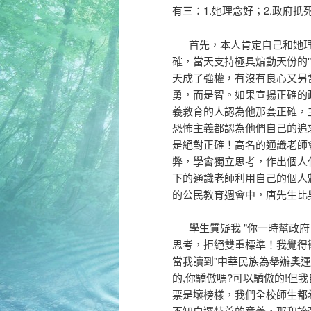
有三：1.她理念好；2.政府
首先，本人肯定自己和她理
確，當天支持極具煸動天份的
天成了強權，有沒有良心又另
勇，而是智。如果宣揚正確的政
義教育的人認為他那套正確，
恐怖主義都認為他們自己的追
是絕對正確！高名的通識老師
弊，學會獨立思考，作出個人
下的通識老師利用自己的個人
的公民教育週會中，唐先生比
學生質疑我 "你一時幫政府，
思考，拒絕雙重標準！我覺得
當我讀到"中華民族為舉辦奧運
的,你驕傲嗎?可以驕傲的!但
票是壞榜樣，我們全校師生都
不知白選特首的意義，那和誇