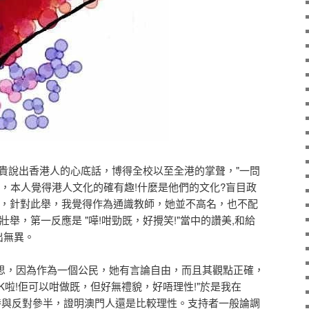
說出香港人的心底話，博得全校以至全港的掌聲，"一問
中，本人覺得港人文化的確有趣!什麼是他們的文化?盲目政
何，針對此舉，我覺得作為通識教師，她並不高名，也不配
舉，第一反應是 "嘩!咁勁既，好攪笑!"當中的讚美,和給
出無異。
，因為作為一個公民，她有言論自由，而且其觀點正確，
K啦!佢可以咁做既，但好無禮貌，好唔理性!"於是我在
支持與反對參半，證明澳門人還是比較理性。支持者一般論調