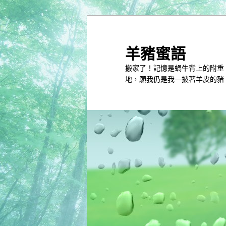
跳
跳
到
到
主
第
羊豬蜜語
內
二
搬家了！記憶是蝸牛背上的附重
容
內
地，願我仍是我—披著羊皮的豬
容