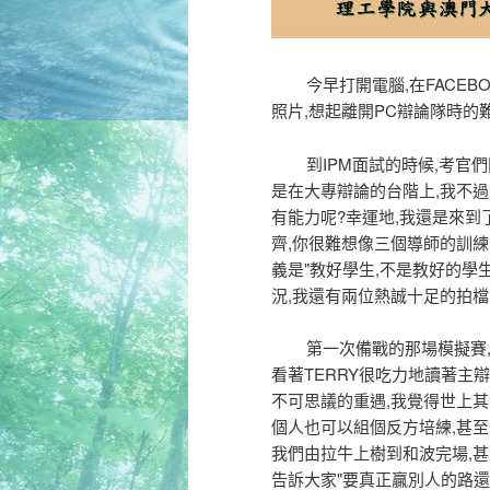
今早打開電腦,在FACEBO
照片,想起離開PC辯論隊時的
到IPM面試的時候,考官們問
是在大專辯論的台階上,我不過
有能力呢?幸運地,我還是來到
齊,你很難想像三個導師的訓練
義是"教好學生,不是教好的學生
況,我還有兩位熱誠十足的拍檔!
第一次備戰的那場模擬賽,幾個
看著TERRY很吃力地讀著主
不可思議的重遇,我覺得世上其
個人也可以組個反方培練,甚至
我們由拉牛上樹到和波完場,甚
告訴大家"要真正贏別人的路還