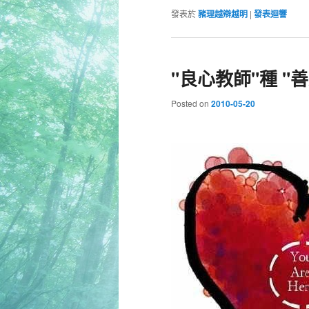
發表於
豬理越辯越明
|
發表迴響
"良心教師"種 "
Posted on
2010-05-20