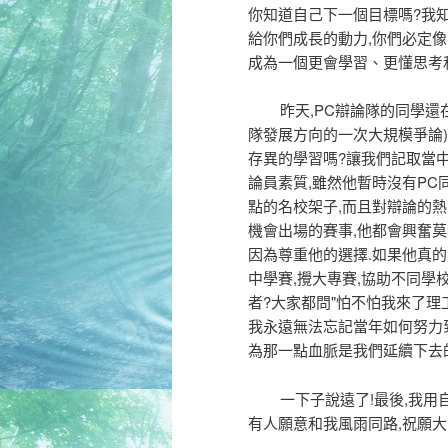
你知道自己下一個目標嗎?我知
給你們成長的動力,你們必定像
成為一個更會學習、更懂思考
昨天,PC辯論隊的同學還在F
隊發展方向的一次大規模爭論)
存異的學習嗎?讓我們記取當中
論員素質,雖然他暫時沒有PC
點的名校架子,而且對辯論的熱
機會出場的賽事,他都會興奮莫
因為尊重他的選擇.如果他真的
中學賽,攪大專賽,協助不同學
者?大家都問"怕不怕我來了理工
我永遠無法忘記當年如何努力到
為那一點血脈是我們延續下去的
一下子說遠了!最後,我用自
有人願意和我風雨同路,祝願大