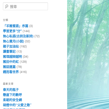
搜
尋
分類
「羊豬蜜語」序篇
(3)
學習更多"分"
(144)
無心私語(古詩及新詩)
(72)
無心賞月(小說)
(32)
親子加油站
(192)
讀書筆記
(13)
豬理越辯越明
(34)
豬田中的虹
(129)
豬話連篇
(78)
鏏而看世界
(416)
最新文章
春天的瓶子
懸崖下的歡呼
柔韌的安全網
硝煙中的“父愛之歌”