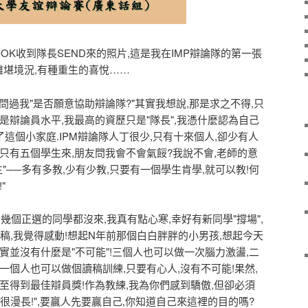
OK收到隊長SEND來的照片,這是我在IMP辯論隊的第一張
難堪境況,有種重生的喜悅……
過我"是否願意協助辯論隊?"其實我想說,那是求之不得,只
是辯論員水平,我最高的資歷只是"隊長",我憑什麼認為自己
了這個小家庭.IPM辯論隊人丁很少,只有十來個人,卻少有人
只有五個學生來,朋友問我會不會氣餒?我說不會,老師的意
"──多有多教,少有少教,只要有一個學生肯學,就可以教!何
"
正選的同學都沒來,我真有點心寒,幸好有新同學"撐場",
辯稿,我覺得感動!想起N年前那個白白胖胖的小男孩,想起今天
實並沒有什麼是"不可能"!三個人也可以做一次腦力激盪,二
一個人也可以做個讀稿訓練,只要有心人,沒有不可能!果然,
至得到最佳辯員獎!作為教練,我為你們感到驕傲,但卻必須
很漫長!",要贏人先要贏自己,你知道自己來這裡的目的嗎?