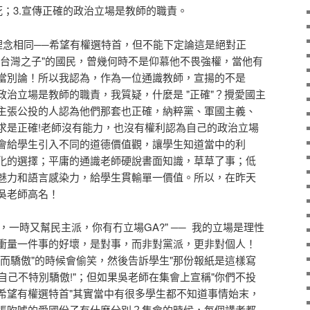
抵死；3.宣傳正確的政治立場是教師的職責。
念相同──希望有權選特首，但不能下定論這是絕對正
"台灣之子"的國民，曾幾何時不是仰慕他不畏強權，當他有
當別論！所以我認為，作為一位通識教師，宣揚的不是
治立場是教師的職責，我質疑，什麼是 "正確"？攪愛國主
主張公投的人認為他們那套也正確，納粹黨、軍國主義、
求是正確!老師沒有能力，也沒有權利認為自己的政治立場
會給學生引入不同的道德價值觀，讓學生知道當中的利
化的選擇；平庸的通識老師硬說書面知識，草草了事；低
魅力和語言感染力，給學生貫輸單一價值。所以，在昨天
吳老師高名！
一時又幫民主派，你有冇立場GA?" ── 我的立場是理性
衝量一件事的好壞，是對事，而非對黨派，更非對個人！
而驕傲"的時候會偷笑，然後告訴學生"那份報紙是這樣寫
我自己不特別驕傲!"；但如果吳老師在集會上宣稱"你們不投
希望有權選特首"其實當中有很多學生都不知道事情始末，
張吹噓的愛國份子有什麼分別？集會的時候，每個講者都