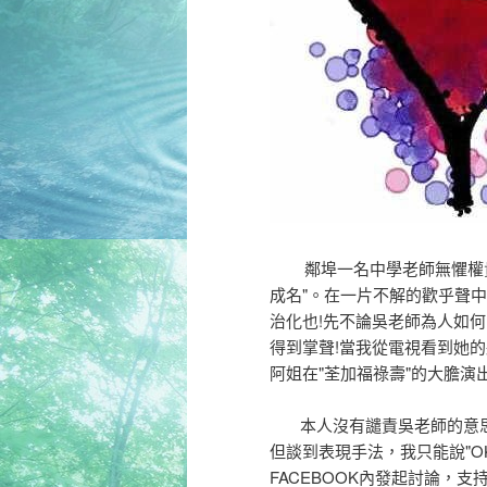
鄰埠一名中學老師無懼權貴
成名"。在一片不解的歡乎聲
治化也!先不論吳老師為人如
得到掌聲!當我從電視看到她的壯
阿姐在"荃加福祿壽"的大膽演
本人沒有譴責吳老師的意思
但談到表現手法，我只能說"O
FACEBOOK內發起討論，