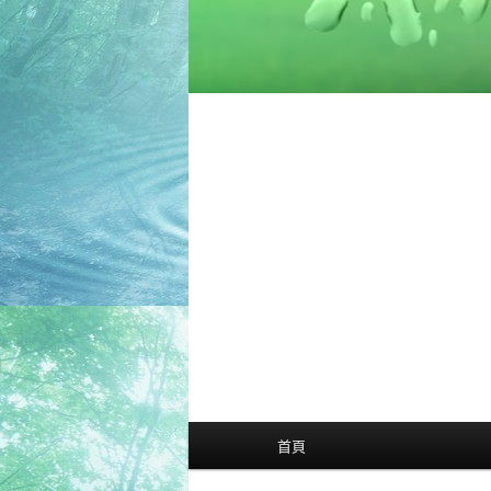
主
首頁
選
單