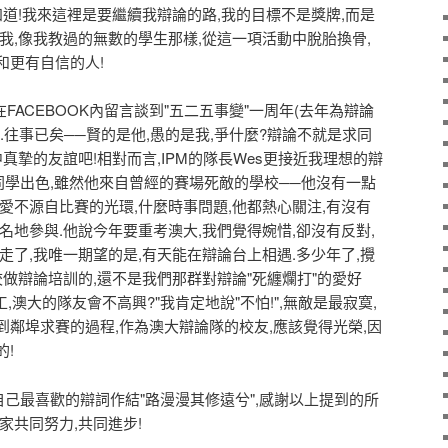
道!我來這裡是要繼續我辯論的路,我的目標不是獎牌,而是
我,像我教過的無數的學生那樣,從這一項活動中脫胎換骨,
和更有自信的人!
ACEBOOK內留言談到"五二五事變"一周年(去年為辯論
.往事已矣──賢的是他,愚的是我,爭什麼?辯論不就是求同
真摯的友誼吧!相對而言,IPM的隊長Wes更接近我理想的辯
同學出色,雖然他來自曾經的賽場死敵的學校──他沒有一點
愛不源自比賽的光環,什麼時事問題,他都熱心關注,有沒有
名地參與.他說今年要重考澳大,我們覺得婉惜,卻沒有反對,
走了,我唯一期望的是,有天能在辯論台上相遇.多少年了,攪
校做辯論培訓的,還不是我們那群對辯論"死纏爛打"的愛好
,澳大的隊友會不高興?"我肯定地說"不怕!",無敵是最寂寞,
鄰埠求賽的過程,作為澳大辯論隊的校友,應該覺得光榮,因
!
己最喜歡的辯詞作結"路漫漫其修遠兮",感謝以上提到的所
家共同努力,共同進步!