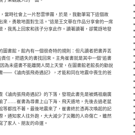
後，當時社會上一片愁雲慘霧，於是，我動筆寫下這個故
出來，勇敢地面對生活。”這是王文華在作品分享會的一席
是，我馬上回家和孩子分享此作。讀著讀著，卻驚訝地發
的圖書館，館內有一個很奇特的規則：但凡讀者把書弄丟
的責任，把遺失的書找回來。主角崔書就是其中一個“追書
卻因為未還書不能離開人間上天堂，在圖書館老館長的勸說
書——《滷肉張飛奇遇記》，才能和同在地震中喪生的爸
查《滷肉張飛奇遇記》的下落，發現此書先是被媽祖廟廣
偷了……崔書為尋書上山下海、飛天遁地，先後去過老鼠
館等都找不著。最後地震來了，崔書終於憑再次喚起的記
際，通知家人往外跑，大大減少了災難的人命傷亡，雖然
寫了家人、朋友的命運。