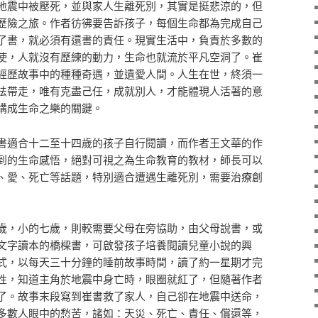
地震中被壓死，並與家人生離死別，其實是挺悲涼的，但
歷險之旅。作者彷彿要告訴孩子，每個生命都為完成自己
了書，就必須有還書的責任。現實生活中，負責於多數的
使，人就沒有歷練的動力，生命也就流於平凡空洞了。崔
經歷故事中的種種奇遇，並遺愛人間。人生在世，終須一
法帶走，唯有克盡己任，成就別人，才能體現人活著的意
構成生命之樂的關鍵。
書適合十二至十四歲的孩子自行閱讀，而作者王文華的作
到的生命感悟，絕對可視之為生命教育的教材，師長可以
、愛、死亡等話題，特別適合遭遇生離死別，需要治療創
歲，小的七歲，則較需要父母在旁協助，由父母說書，或
文字讀本的橋樑書，可啟發孩子培養閱讀兒童小說的興
式，以每天三十分鐘的睡前故事時間，讀了約一星期才完
性，知道主角於地震中身亡時，眼圈就紅了，但隨著作者
了。故事末段寫到崔書救了家人，自己卻在地震中送命，
多數人眼中的愁苦，諸如：天災、死亡、責任、償還等，