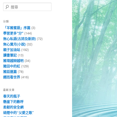
搜
尋
分類
「羊豬蜜語」序篇
(3)
學習更多"分"
(144)
無心私語(古詩及新詩)
(72)
無心賞月(小說)
(32)
親子加油站
(192)
讀書筆記
(13)
豬理越辯越明
(34)
豬田中的虹
(129)
豬話連篇
(78)
鏏而看世界
(416)
最新文章
春天的瓶子
懸崖下的歡呼
柔韌的安全網
硝煙中的“父愛之歌”