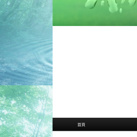
主
首頁
選
單