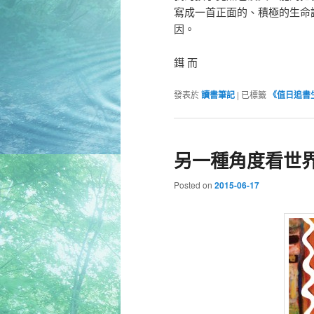
寫成一首正面的、積極的生命
因。
鏏 而
發表於
讀書筆記
|
已標籤
《值日追書
另一種角度看世
Posted on
2015-06-17