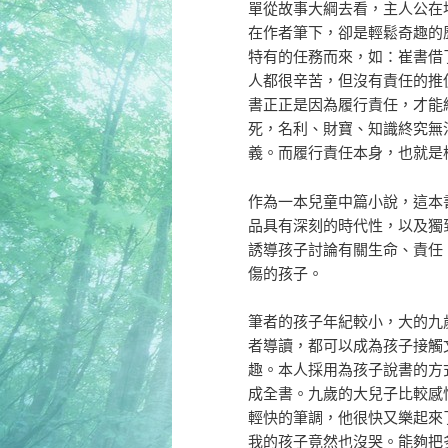
單從故事大綱去看，主人公在
在作者筆下，卻是輕鬆奇趣的
特有的任務而來，如：崔書借
人都很辛苦，但沒有責任的推
書正正是因為履行責任，才能
死，名利、財寶、知識終究無
義。而履行責任本身，也就是
作為一本兒童中篇小說，這本
品具有深刻的時代性，以及獨
誘導孩子討論有關生命、責任
傷的孩子。
筆者的孩子年紀較小，大的九
者導讀，都可以成為孩子接觸
趣。本人採用為孩子說書的方
成全書。九歲的大兒子比較感
輕快的筆調，他很快又樂起來
我的孩子竟然也沒哭。能夠把