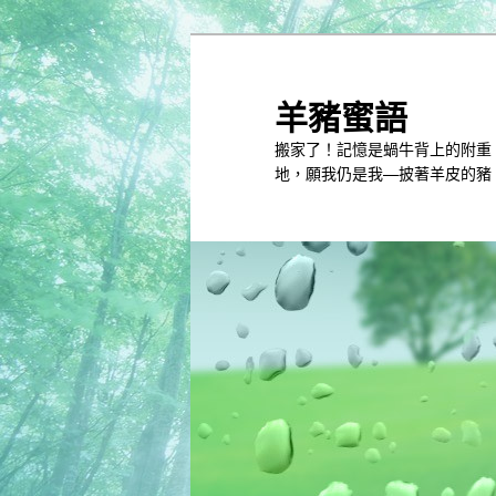
跳
跳
到
到
主
第
羊豬蜜語
內
二
搬家了！記憶是蝸牛背上的附重
容
內
地，願我仍是我—披著羊皮的豬
容