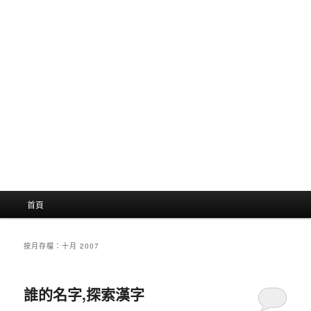
主
首頁
選
單
按月存檔：
十月 2007
誰的名字,探索漢字