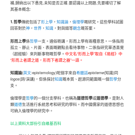
補,歸納出以下愚見,未知是否正確.要認識以上問題,先要確切了解
其基本概念:
1.哲學
傳統包括了
形上學
，
知識論
，
倫理學
嘅研究。這些學科試圖
回答對於
神
，
世界
，
知識
，對與錯等
觀念
嘅答案。
形而上學
係
哲學
一支。通俗啲講，形而上學有兩種意思。一係指用
孤立、靜止、片面、表面嘅觀點去看待事物。二係指研究單憑直覺
（超經驗）來判斷事物嘅哲學。
中文名“形而上學”取自《
易經
》中
“形而上者謂之道，形而下者謂之器”一語。
知識論
(
英文
:epistemology)呢個字來自
希臘話
episteme
(知識)同
logos
(詞/演講)，佢係探討
知識
嘅本質、起源同範圍嘅一個
哲學
分
支。
倫理學是
哲學
的一個分支學科，也稱為
道德哲學
或
道德學
。是對人
類
道德
生活進行系統思考和研究的學科。而中國儒家的道德思想也
可納入倫理學的研究中。
以上資料大部份引自維基百科