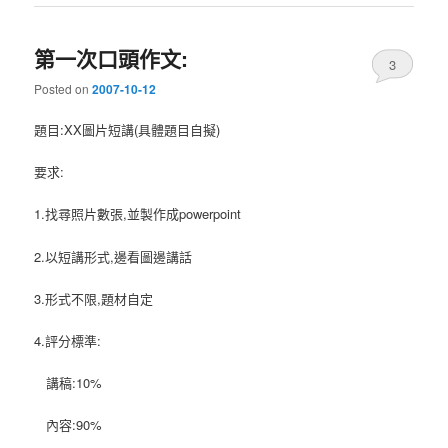
第一次口頭作文:
3
Posted on
2007-10-12
題目:XX圖片短講(具體題目自擬)
要求:
1.找尋照片數張,並製作成powerpoint
2.以短講形式,邊看圖邊講話
3.形式不限,題材自定
4.評分標準:
講稿:10%
內容:90%