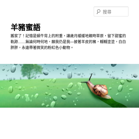
跳
跳
到
到
搜
主
第
尋
內
二
羊豬蜜語
容
內
搬家了！記憶是蝸牛背上的附重，讓歲月緩緩地親吻草原，留下甜蜜的
容
軌跡……無論何時何地，願我仍是我—披著羊皮的豬，糊糊塗塗，白白
胖胖，永遠帶著微笑的粉紅色小動物。