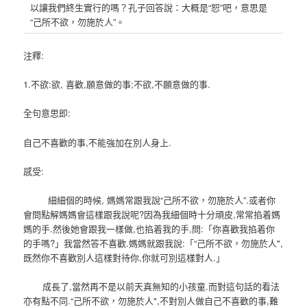
以讓我們終生實行的嗎？孔子回答說：大概是“恕”吧，意思是
“己所不欲，勿施於人”。
注釋:
1.不欲:欲, 喜歡,願意做的事;不欲,不願意做的事.
全句意思即:
自己不喜歡的事,不能強加在別人身上.
感受:
細細個的時候, 媽媽常跟我說
“
己所不欲
，
勿施於人
”.或者你
會問點解媽媽會這樣跟我說呢?因為我細個時十分頑皮,常常掐着媽
媽的手.然後她會跟我一樣做,也掐着我的手,問:「你喜歡我掐着你
的手嗎?」我當然答不喜歡.媽媽就跟我說:「“己所不欲，勿施於人",
既然你不喜歡別人這樣對待你,你就可別這樣對人.」
成長了,當然再不是以前天真無知的小孩童.而對這句話的看法
亦有點不同.
“己所不欲，勿施於人",不對別人做自己不喜歡的事,難