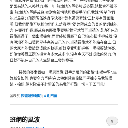
是因為她的人格魅力.每一年,無論她的隊多強或多弱,她都會不離不
棄;無論她的隊勝或負,她對會親切地和我握手問好,我說"希望你們
能以最高分落選隊伍進身準決賽!"黃老師笑著說"三比零有點困難
啦,但我們稍後可以和你們作友誼賽呢!"辯論隊成立的目的是訓練能
力,在哪裡作賽,勝或負有那麼重要嗎?情況就等同卓禧的成功不在於
最後贏得了一個出場機會,而是終於戰勝了自己!無心插柳柳成蔭,沒
有明知不能出場仍堅持完善自己的心,卓禧最後就不能站在台上.但
願大家也能看破對成敗的執迷,好好享受和把握每一場模擬試煉賽,
即使你獲得正選的機會有多大或多小,沒有今天不計成敗的努力,他
日就不能在自己的人生講台上發熱發亮.
接著的賽事猶如一場冠軍戰,對手是我們的宿敵"永援中學",無
論勝負如何,也要全力爭勝!在此特別感激伯恆同學抽空為我隊攝
錄、拍照,媽咪隊長不辭勞苦的為我們打點一切。下回再見!
發表於
豬理越辯越明
|
4
則回覆
班網的風波
9
Posted on