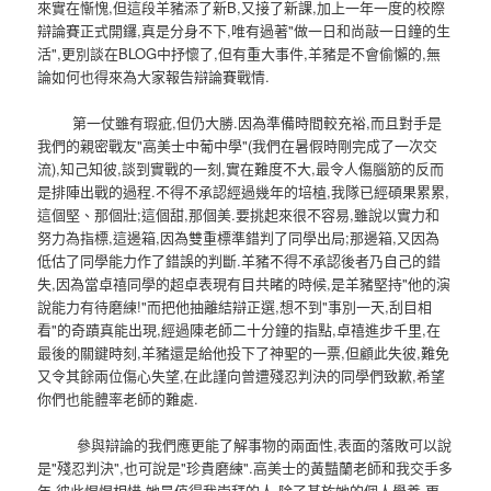
來實在慚愧,但這段羊豬添了新B,又接了新課,加上一年一度的校際
辯論賽正式開鑼,真是分身不下,唯有過著"做一日和尚敲一日鐘的生
活",更別談在BLOG中抒懷了,但有重大事件,羊豬是不會偷懶的,無
論如何也得來為大家報告辯論賽戰情.
第一仗雖有瑕疵,但仍大勝.因為準備時間較充裕,而且對手是
我們的親密戰友"高美士中葡中學"(我們在暑假時剛完成了一次交
流),知己知彼,談到實戰的一刻,實在難度不大,最令人傷腦筋的反而
是排陣出戰的過程.不得不承認經過幾年的培植,我隊已經碩果累累,
這個堅、那個壯;這個甜,那個美.要挑起來很不容易,雖說以實力和
努力為指標,這邊箱,因為雙重標準錯判了同學出局;那邊箱,又因為
低估了同學能力作了錯誤的判斷.羊豬不得不承認後者乃自己的錯
失,因為當卓禧同學的超卓表現有目共睹的時候,是羊豬堅持"他的演
說能力有待磨練!"而把他抽離結辯正選,想不到"事別一天,刮目相
看"的奇蹟真能出現,經過陳老師二十分鐘的指點,卓禧進步千里,在
最後的關鍵時刻,羊豬還是給他投下了神聖的一票,但顧此失彼,難免
又令其餘兩位傷心失望,在此謹向曾遭殘忍判決的同學們致歉,希望
你們也能體率老師的難處.
參與辯論的我們應更能了解事物的兩面性,表面的落敗可以說
是"殘忍判決",也可說是"珍貴磨練".高美士的黃豔蘭老師和我交手多
年,彼此惺惺相惜,她是值得我崇拜的人,除了基於她的個人學養,更