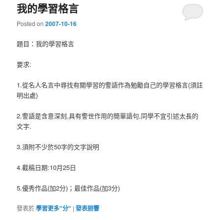
我的學習格言
Posted on
2007-10-16
題目：我的學習格言
要求:
1.從名人名言中尋找有關學習的警語作為勉勵自己的學習格言(須註
明出處)
2.警語是含意深刻,具有警世作用的簡單語句,同學不宜引述太長的
文字.
3.須附不少於50字的文字說明
4.截稿日期:10月25日
5.優秀作品(加2分)；最佳作品(加3分)
發表於
學習更多"分"
|
發表迴響