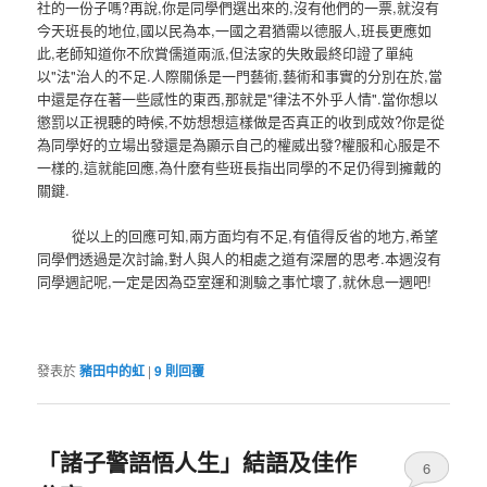
社的一份子嗎?再說,你是同學們選出來的,沒有他們的一票,就沒有
今天班長的地位,國以民為本,一國之君猶需以德服人,班長更應如
此,老師知道你不欣賞儒道兩派,但法家的失敗最終印證了單純
以"法"治人的不足.人際關係是一門藝術,藝術和事實的分別在於,當
中還是存在著一些感性的東西,那就是"律法不外乎人情".當你想以
懲罰以正視聽的時候,不妨想想這樣做是否真正的收到成效?你是從
為同學好的立場出發還是為顯示自己的權威出發?權服和心服是不
一樣的,這就能回應,為什麼有些班長指出同學的不足仍得到擁戴的
關鍵.
從以上的回應可知,兩方面均有不足,有值得反省的地方,希望
同學們透過是次討論,對人與人的相處之道有深層的思考.本週沒有
同學週記呢,一定是因為亞室運和測驗之事忙壞了,就休息一週吧!
發表於
豬田中的虹
|
9
則回覆
「諸子警語悟人生」結語及佳作
6