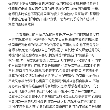
你們說"上語文課是睡覺的好時機",你們有權這樣想,只是作為班主
任和科任老師,我有責任提醒你們"這樣做不利於你們的學習"一樣.
老師很多時候也不認同譚同學的想法,例如他的"國家論"和"哲學觀",
但我會在包容他的情況下據理力爭,一切都以同學的個人成長和班
集體的團結為依歸.
至於譚班長的不滿,老師的回覆是:其一,同學們的言論並沒有
出言不敬,即使當中有些通俗語言,不太文雅,也未至放粗言穢語.即
使同學們對老師的看法和所做的事情有不滿的言論,也不見得是對
老師不敬,他們不過是談自己的想法罷了,至於說"語文課是睡覺的好
時機"也不過是發表個人喜好,情況就等同於告訴你"蔬菜最不好
吃"一樣,你不需要感到惱怒,只要告訴他們"這樣是不對的"便可.同學
們喜歡拿你的言行作樂,老師是知道的,也曾多次在班上指出他們的
不對,但口長在別人那裡,我們管不了,今天要他們閉口,不代表他們
就真的心服,情況就如老師嚴懲說"語文課應睡覺"的同學一樣,他口
不說又怎樣?代表他心裏真正的覺悟嗎?與其以懲罰自欺欺人,不如
寬心以待.當你為這些無謂的言論惱火之時,想想老師送你的一句引
自去年《論孝論學》的話"人不知而不慍,不亦君子乎?"如果你是一
位君子,又何必計較小人們的嘲諷?至於分裂班社就更是言重了,班社
不會因為一兩句話就分裂的,作為一班之長,老師對你有更高的要
求"小不忍則亂大謀"如果你繼續和同學們鬥氣,那你不就成了分裂班