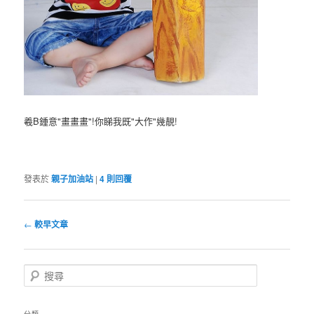
羲B鍾意"畫畫畫"!你睇我既"大作"幾靚!
發表於
親子加油站
|
4
則回覆
文
←
較早文章
章
導
航
搜
列
尋