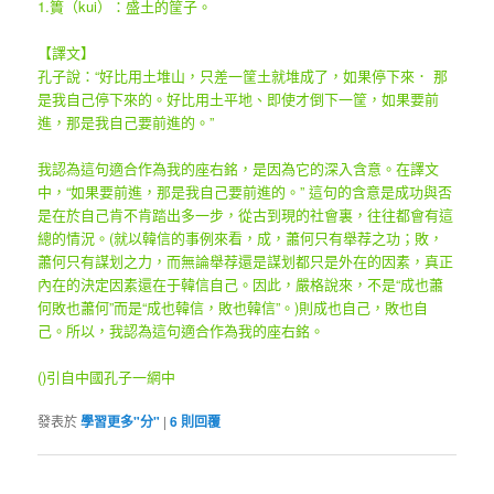
1.簣（kui）：盛土的筐子。
【譯文】
孔子說：“好比用土堆山，只差一筐土就堆成了，如果停下來． 那
是我自己停下來的。好比用土平地、即使才倒下一筐，如果要前
進，那是我自己要前進的。”
我認為這句適合作為我的座右銘，是因為它的深入含意。在譯文
中，“如果要前進，那是我自己要前進的。” 這句的含意是成功與否
是在於自己肯不肯踏出多一步，從古到現的社會裏，往往都會有這
總的情況。(就以韓信的事例來看，成，蕭何只有舉荐之功；敗，
蕭何只有謀划之力，而無論舉荐還是謀划都只是外在的因素，真正
內在的決定因素還在于韓信自己。因此，嚴格說來，不是“成也蕭
何敗也蕭何”而是“成也韓信，敗也韓信”。)則成也自己，敗也自
己。所以，我認為這句適合作為我的座右銘。
()引自中國孔子一網中
發表於
學習更多"分"
|
6
則回覆