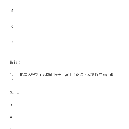
5
6
7
造句：
1.
他這人得到了老師的信任，當上了班長，就
狐假虎威
起來
了。
2…….
3…….
4…….
5…….