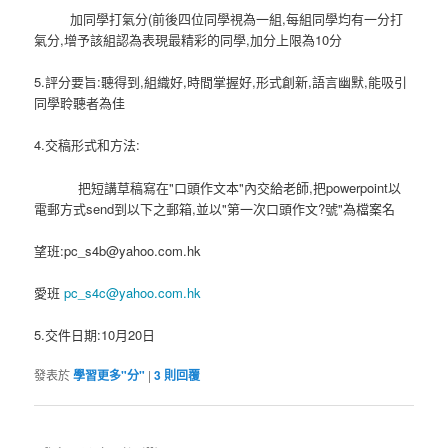
加同學打氣分(前後四位同學視為一組,每組同學均有一分打
氣分,增予該組認為表現最精彩的同學,加分上限為10分
5.評分要旨:聽得到,組織好,時間掌握好,形式創新,語言幽默,能吸引
同學聆聽者為佳
4.交稿形式和方法:
把短講草稿寫在"口頭作文本"內交給老師,把powerpoint以
電郵方式send到以下之郵箱,並以"第一次口頭作文?號"為檔案名
望班:
pc_s4b@yahoo.com.hk
愛班
pc_s4c@yahoo.com.hk
5.交件日期:10月20日
發表於
學習更多"分"
|
3
則回覆