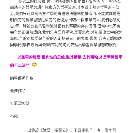
從以上的概念看,譚同學所提到的都是西方哲學的的一些分枝,
而諸子的哲學思想可視東方的哲學流派,其本質上都是哲學的一部
分,我們只可以說西方哲學的論證方法邏輯更嚴密,卻不能武斷地證
明西方的哲學思想比東方的更優秀.作為一個求學的人.我們必須明
白,每一種被公認的哲學流派都有其客觀的存在價值,但當中也不會
完全是正確無誤的,我們只有認真學習,反覆思考,才能辨出當中的對
與錯,全盤的接受與全盤的否定都是盲目的表現.最後,容許老師模仿
同學們(學自最苦與最樂)常用的句式去點出學習哲學思想的竅門:
以兼容的態度,批判性的思維,取其精華,去其糟粕,才是學習哲學
的不二法門!
同學優秀作品
最佳作品:
1.愛班30號
出處:
出典於《論語．衛靈公》：子貢問孔子：有一個字可