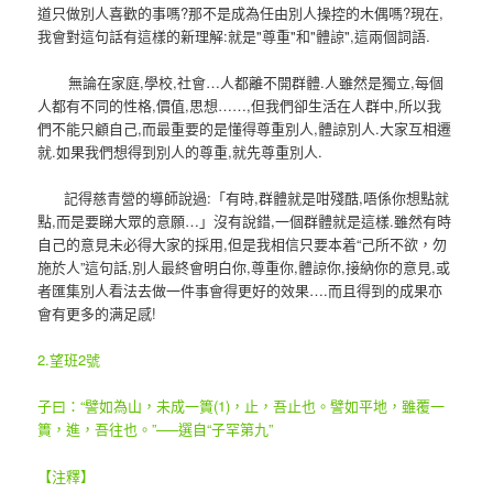
道只做別人喜歡的事嗎?那不是成為任由別人操控的木偶嗎?現在,
我會對這句話有這樣的新理解:就是"尊重"和"體諒",這兩個詞語.
無論在家庭,學校,社會…人都離不開群體.人雖然是獨立,每個
人都有不同的性格,價值,思想……,但我們卻生活在人群中,所以我
們不能只顧自己,而最重要的是懂得尊重別人,體諒別人.大家互相遷
就.如果我們想得到別人的尊重,就先尊重別人.
記得慈青營的導師說過:「有時,群體就是咁殘酷,唔係你想點就
點,而是要睇大眾的意願…」沒有說錯,一個群體就是這樣.雖然有時
自己的意見未必得大家的採用,但是我相信只要本着
“
己所不欲
，
勿
施於人
”這句話,別人最終會明白你,尊重你,體諒你,接納你的意見,或
者匯集別人看法去做一件事會得更好的效果….而且得到的成果亦
會有更多的满足感!
2.望班2號
子曰：“譬如為山，未成一簣(1)，止，吾止也。譬如平地，雖覆一
簣，進，吾往也。”—–選自“子罕第九”
【注釋】