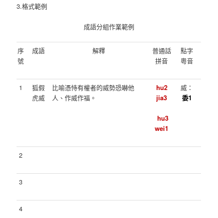
3.格式範例
成語分組作業範例
序
成語
解釋
普通話
點字
號
拼音
粵音
1
狐假
比喻憑恃有權者的威勢恐嚇他
hu2
威：
虎威
人、作威作福。
jia3
委
1
hu3
wei1
2
3
4