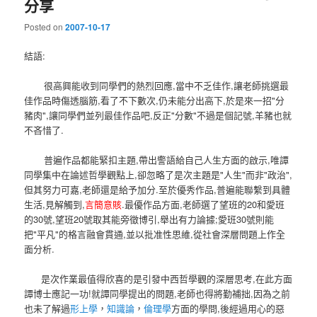
分享
Posted on
2007-10-17
結語:
很高興能收到同學們的熱烈回應,當中不乏佳作,讓老師挑選最
佳作品時傷透腦筋,看了不下數次,仍未能分出高下,於是來一招"分
豬肉",讓同學們並列最佳作品吧,反正"分數"不過是個記號,羊豬也就
不吝惜了.
普遍作品都能緊扣主題,帶出警語給自己人生方面的啟示,唯譚
同學集中在論述哲學觀點上,卻忽略了是次主題是"人生"而非"政治",
但其努力可嘉,老師還是給予加分.至於優秀作品,普遍能聯繫到具體
生活,見解觸到,
言簡意賅
.最優作品方面,老師選了望班的20和愛班
的30號,望班20號取其能旁徵博引,舉出有力論據;愛班30號則能
把"平凡"的格言融會貫通,並以批准性思維,從社會深層問題上作全
面分析.
是次作業最值得欣喜的是引發中西哲學觀的深層思考,在此方面
譚博士應記一功!就譚同學提出的問題,老師也得將勤補拙,因為之前
也未了解過
形上學
，
知識論
，
倫理學
方面的學問,後經過用心的惡