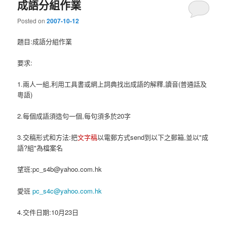
成語分組作業
Posted on
2007-10-12
題目:成語分組作業
要求:
1.兩人一組,利用工具書或網上詞典找出成語的解釋,讀音(普通話及
粵語)
2.每個成語須造句一個,每句須多於20字
3.交稿形式和方法:把
文字稿
以電郵方式send到以下之郵箱,並以"成
語?組"為檔案名
望班:
pc_s4b@yahoo.com.hk
愛班
pc_s4c@yahoo.com.hk
4.交件日期:10月23日