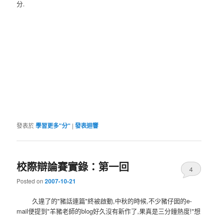
分.
發表於
學習更多"分"
|
發表迴響
校際辯論賽實錄：第一回
4
Posted on
2007-10-21
久違了的"豬話連篇"終被啟動,中秋的時候,不少豬仔囡的e-
mail便提到"羊豬老師的blog好久沒有新作了,果真是三分鐘熱度!"想