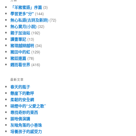
分類
「羊豬蜜語」序篇
(3)
學習更多"分"
(144)
無心私語(古詩及新詩)
(72)
無心賞月(小說)
(32)
親子加油站
(192)
讀書筆記
(13)
豬理越辯越明
(34)
豬田中的虹
(129)
豬話連篇
(78)
鏏而看世界
(416)
最新文章
春天的瓶子
懸崖下的歡呼
柔韌的安全網
硝煙中的“父愛之歌”
尋找奇妙的東西
談哈佛演講
灰暗角落的小香珠
培養孩子的感受力