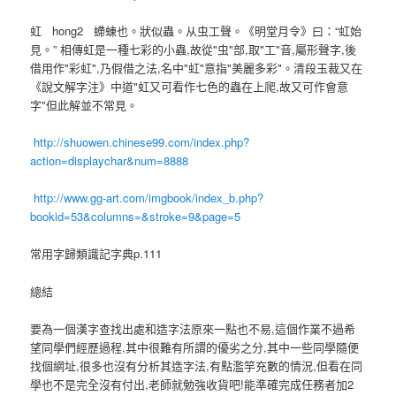
虹
hong2
螮蝀也。狀似蟲。从虫工聲。《明堂月令》曰：“虹始
見。”
相傳虹是一種七彩的小蟲,故從"虫"部,取"工"音,屬形聲字,後
借用作"彩虹",乃假借之法,名中"虹"意指"美麗多彩"。清段玉裁又在
《說文解字注》中道"虹又可看作七色的蟲在上爬,故又可作會意
字"但此解並不常見。
http://shuowen.chinese99.com/index.php?
action=displaychar&num=8888
http://www.gg-art.com/imgbook/index_b.php?
bookid=53&columns=&stroke=9&page=5
常用字歸類識記字典p.111
總結
要為一個漢字查找出處和造字法原來一點也不易,這個作業不過希
望同學們經歷過程,其中很難有所謂的優劣之分,其中一些同學隨便
找個網址,很多也沒有分析其造字法,有點濫竽充數的情況,但看在同
學也不是完全沒有付出,老師就勉強收貨吧!能準確完成任務者加2