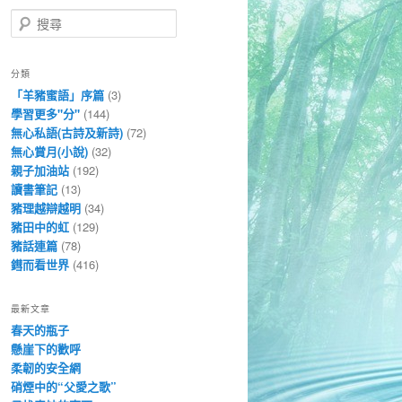
搜
尋
分類
「羊豬蜜語」序篇
(3)
學習更多"分"
(144)
無心私語(古詩及新詩)
(72)
無心賞月(小說)
(32)
親子加油站
(192)
讀書筆記
(13)
豬理越辯越明
(34)
豬田中的虹
(129)
豬話連篇
(78)
鏏而看世界
(416)
最新文章
春天的瓶子
懸崖下的歡呼
柔韌的安全網
硝煙中的“父愛之歌”