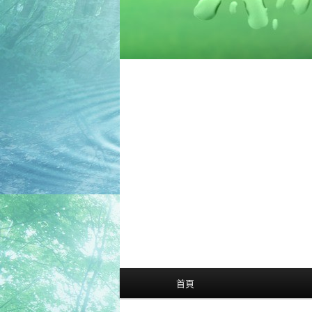
主
首頁
選
單