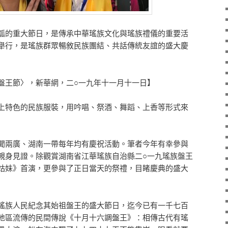
瓠的重大節日，是傳承中華瑤族文化與瑤族禮儀的重要活
舉行，是瑤族群眾暢敘民族團結、共話傳統友誼的盛大慶
盤王節〉，新華網，二○一九年十一月十一日】
上特色的民族服裝，用吟唱、祭酒、舞蹈、上香等形式來
聞兩廣、湖南一帶每年均有慶祝活動。筆者今年有幸參與
親身見證。除觀賞湖南省江華瑤族自治縣二○一九瑤族盤王
姑妹》首演，更參與了正日當天的祭禮，目睹慶典的盛大
瑤族人民紀念其始祖盤王的盛大節日，迄今已有一千七百
地區流傳的民間傳說《十月十六調盤王》：相傳古代有瑤