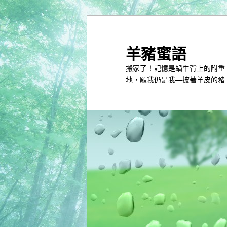
跳
跳
到
到
主
第
羊豬蜜語
內
二
搬家了！記憶是蝸牛背上的附重
容
內
地，願我仍是我—披著羊皮的豬
容