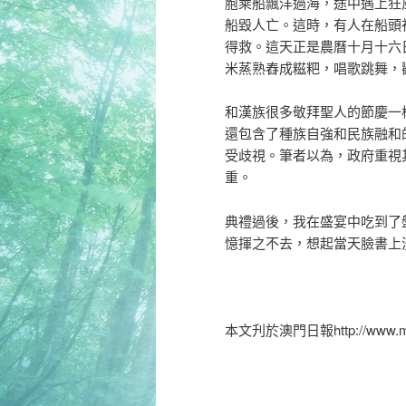
胞乘船飄洋過海，途中遇上狂
船毀人亡。這時，有人在船頭
得救。這天正是農曆十月十六
米蒸熟舂成糍粑，唱歌跳舞，
和漢族很多敬拜聖人的節慶一
還包含了種族自強和民族融和
受歧視。筆者以為，政府重視
重。
典禮過後，我在盛宴中吃到了
憶揮之不去，想起當天臉書上
本文刋於澳門日報http://www.macao