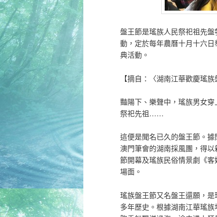
盤王節是瑤族人民祭祀祖先盤
動，定於每年農曆十月十六日
典活動。
【摘自：〈湖南江華歡慶瑤族
豔陽下、樂聲中，瑤族男女穿
祭祀先祖……
這便是聞名已久的盤王節。據
澳門筆會的湖南採風團，得以
節開幕及瑤族民俗情景劇《客
場面。
瑤族盤王節又名盤王還願，是
多年歷史。根據湖南江華瑤族