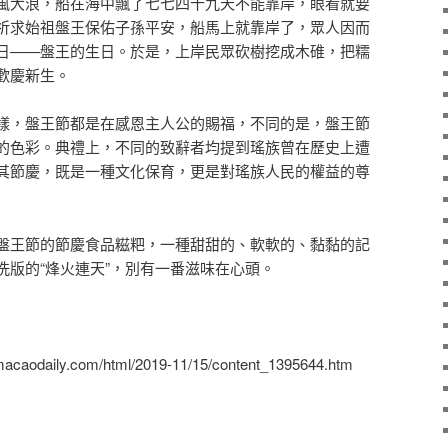
風大浪，船在海中飄了七七四十九天不能靠岸，眼看就要
祈求始祖盤王保佑子孫平安，船馬上就靠岸了，眾人因而
日——盤王的生日。於是，上岸民眾砍樹挖成木碓，把糯
歡慶新生。
樣，盤王節都是在感恩主人公的賜福，不同的是，盤王節
的色彩。典禮上，不同的致辭者均提到瑤族曾在歷史上遭
其節慶，既是一種文化保育，更是對瑤族人民的權益的尊
盤王節的節慶食品糍粑，一種甜甜的、軟軟的、黏黏的記
洗版的“烽火連天”，別有一番滋味在心頭。
daily.com/html/2019-11/15/content_1395644.htm