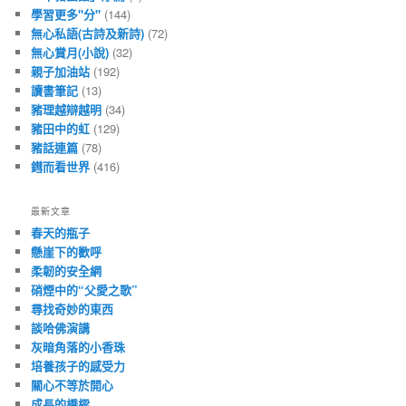
學習更多"分"
(144)
無心私語(古詩及新詩)
(72)
無心賞月(小說)
(32)
親子加油站
(192)
讀書筆記
(13)
豬理越辯越明
(34)
豬田中的虹
(129)
豬話連篇
(78)
鏏而看世界
(416)
最新文章
春天的瓶子
懸崖下的歡呼
柔韌的安全網
硝煙中的“父愛之歌”
尋找奇妙的東西
談哈佛演講
灰暗角落的小香珠
培養孩子的感受力
關心不等於開心
成長的橋樑