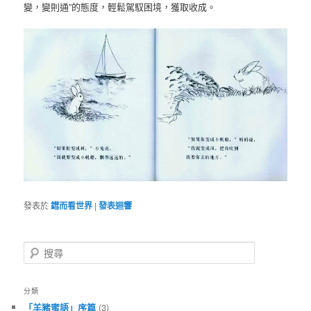
變，變則通”的態度，輕鬆駕馭困境，獲取收成。
發表於
鏏而看世界
|
發表迴響
搜
尋
分類
「羊豬蜜語」序篇
(3)