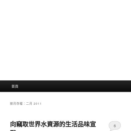
主
首頁
選
單
按月存檔：
二月 2011
向竊取世界水資源的生活品味宣
6