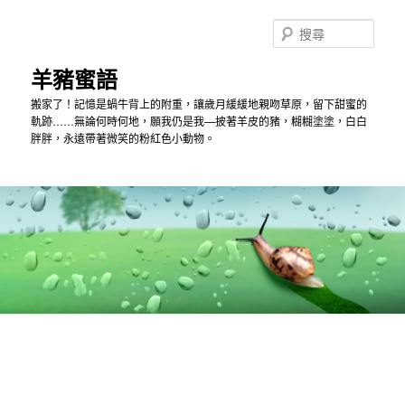
跳
跳
到
到
搜
主
第
尋
內
二
羊豬蜜語
容
內
搬家了！記憶是蝸牛背上的附重，讓歲月緩緩地親吻草原，留下甜蜜的
容
軌跡……無論何時何地，願我仍是我—披著羊皮的豬，糊糊塗塗，白白
胖胖，永遠帶著微笑的粉紅色小動物。