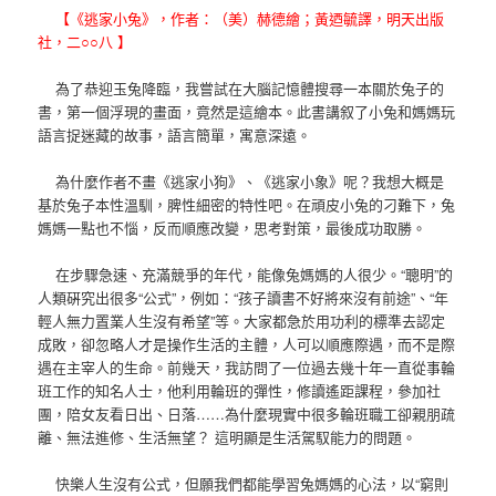
【《逃家小兔》，作者：（美）赫德繪；黃迺毓譯，明天出版
社，二○○八 】
為了恭迎玉兔降臨，我嘗試在大腦記憶體搜尋一本關於兔子的
書，第一個浮現的畫面，竟然是這繪本。此書講叙了小兔和媽媽玩
語言捉迷藏的故事，語言簡單，寓意深遠。
為什麼作者不畫《逃家小狗》、《逃家小象》呢？我想大概是
基於兔子本性溫馴，脾性細密的特性吧。在頑皮小兔的刁難下，兔
媽媽一點也不惱，反而順應改變，思考對策，最後成功取勝。
在步驟急速、充滿競爭的年代，能像兔媽媽的人很少。“聰明”的
人類硏究出很多“公式”，例如：“孩子讀書不好將來沒有前途”、“年
輕人無力置業人生沒有希望”等。大家都急於用功利的標準去認定
成敗，卻忽略人才是操作生活的主體，人可以順應際遇，而不是際
遇在主宰人的生命。前幾天，我訪問了一位過去幾十年一直從事輪
班工作的知名人士，他利用輪班的彈性，修讀遙距課程，參加社
團，陪女友看日出、日落……為什麼現實中很多輪班職工卻親朋疏
離、無法進修、生活無望？ 這明顯是生活駕馭能力的問題。
快樂人生沒有公式，但願我們都能學習兔媽媽的心法，以“窮則