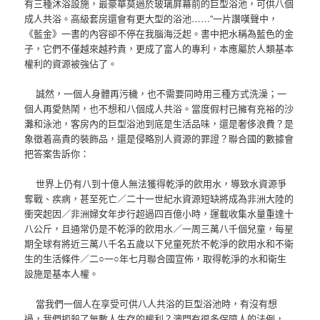
有三種沐浴設施，最豪華莫過於玻璃屛幕前的巨型浴池，可供八個
成人共浴。高級套房還會有更大型的浴池……”一片讚嘆聲中，
《藍金》一書的內容卻不停在我腦海泛起。書中把水稱為藍色的金
子，它們不僅越來越矜貴，更成了富人的專利，本應屬於人類基本
權利的資源被強佔了。
誠然，一個人身體再污穢，也不需要同時用三種方式洗澡；一
個人再愛熱鬧，也不想和八個成人共浴。當度假村已擁有充裕的沙
灘和泳池，客房內的巨型浴池到底是生活品味，還是奢侈浪費？是
象徵着高貴的裝飾品，還是侵略別人資源的罪證？聯合國的數據會
把答案吿訴你：
世界上仍有八到十億人無法獲得乾淨的飮用水，導致水資源爭
奪戰、疾病，甚至死亡／二十一世紀水資源短缺將成為非洲大陸的
衝突起因／非洲婦女年步行超過四百億小時，運載收集水量重達十
八公斤，且通常仍是不乾淨的飮用水／一周三萬八千個兒童，每星
期全球有將近三萬八千名五歲以下兒童死於不乾淨的飮用水和不衛
生的生活條件／二○一○年七月聯合國宣佈，取得乾淨的水和衛生
設施是基本人權。
當我們一個人在享受可供八人共浴的巨型浴池時，有沒有想
過，我們扼殺了無數人生存的權利？澳門有很多保障人的法例，