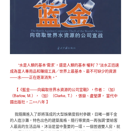
“水是人類的基本‘需求’，還是人類的基本‘權利’？”淡水正迅速
成為富人專用品和賺錢工具／世界上最基本、最不可缺少的資源
——水——正在逐漸消失。”
【《藍金——向竊取世界水資源的公司宣戰》，作者：（加）
（Barlow, M.），（加）（Clarke, T.），張嶽、盧瑩譯， 當代中
國出版社，二○○八年 】
我隨團進入了即將落成的大型娛樂度假村參觀，目睹一擲千金
的人造沙灘，特色出色的建築風格，隨行導賞員一再強調“要給客
人最高的生活品味，沐浴是當中重要的一環。一個普通雙人房，就