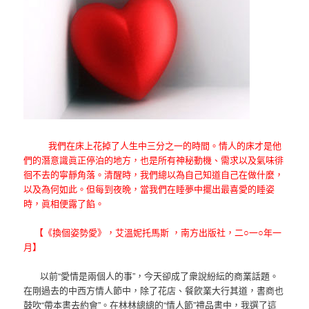
我們在床上花掉了人生中三分之一的時間。情人的床才是他
們的潛意識眞正停泊的地方，也是所有神秘動機、需求以及氣味徘
徊不去的寧靜角落。清醒時，我們總以為自己知道自己在做什麼，
以及為何如此。但每到夜晩，當我們在睡夢中擺出最喜愛的睡姿
時，眞相便露了餡。
【《換個姿勢愛》，艾溫妮托馬斯 ，南方出版社，二○一○年一
月】
以前“愛情是兩個人的事”，今天卻成了衆說紛紜的商業話題。
在剛過去的中西方情人節中，除了花店、餐飮業大行其道，書商也
鼓吹“帶本書去約會”。在林林總總的“情人節”禮品書中，我選了這