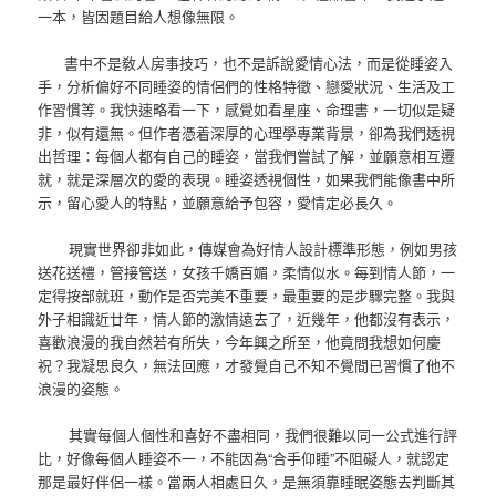
一本，皆因題目給人想像無限。
書中不是敎人房事技巧，也不是訴說愛情心法，而是從睡姿入
手，分析偏好不同睡姿的情侶們的性格特徵、戀愛狀況、生活及工
作習慣等。我快速略看一下，感覺如看星座、命理書，一切似是疑
非，似有還無。但作者憑着深厚的心理學專業背景，卻為我們透視
出哲理：每個人都有自己的睡姿，當我們嘗試了解，並願意相互遷
就，就是深層次的愛的表現。睡姿透視個性，如果我們能像書中所
示，留心愛人的特點，並願意給予包容，愛情定必長久。
現實世界卻非如此，傳媒會為好情人設計標準形態，例如男孩
送花送禮，管接管送，女孩千嬌百媚，柔情似水。每到情人節，一
定得按部就班，動作是否完美不重要，最重要的是步驟完整。我與
外子相識近廿年，情人節的激情遠去了，近幾年，他都沒有表示，
喜歡浪漫的我自然若有所失，今年興之所至，他竟問我想如何慶
祝？我凝思良久，無法回應，才發覺自己不知不覺間已習慣了他不
浪漫的姿態。
其實每個人個性和喜好不盡相同，我們很難以同一公式進行評
比，好像每個人睡姿不一，不能因為“合手仰睡”不阻礙人，就認定
那是最好伴侶一樣。當兩人相處日久，是無須靠睡眠姿態去判斷其