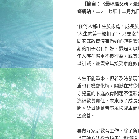
【摘自：〈最稱職父母，是
條網站，二○一七年十二月九
“任何人都出生於家庭，成長
“人生的第一粒扣子”，只要
同家庭教育沒有做好的確影響
期的扣子沒有扣好，還是可以
年人存在嚴重不良行為，或其
以訓誡，並責令其接受家庭教
人生不能重來，但若及時發現
盾也有機會化解，關鍵在於覺
守兒童的家庭教育問題不僅影
逃避教養責任，未來孩子成長
問。父母便會考慮風險成本而
望改善。
要做好家庭教育工作，除了負
以正確方法教育孩子）和“賦