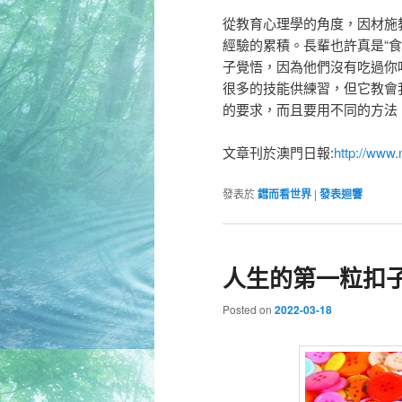
從教育心理學的角度，因材施
經驗的累積。長輩也許真是“
子覺悟，因為他們沒有吃過你
很多的技能供練習，但它教會
的要求，而且要用不同的方法
文章刊於澳門日報:
http://www
發表於
鏏而看世界
|
發表迴響
人生的第一粒扣
Posted on
2022-03-18