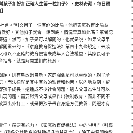
幫孩子扣好扣正確人生第一粒扣子〉，史林奇葩，每日頭
日】
於社會。”引文用了一個有趣的比喻，他把家庭教育比喻為
沒有做好，其他扣子就會一錯到底。情況果真如此嗎？筆者認
深遠，然而，扣子是可以解開的，也就是說，如果父母早
解開重來的。《家庭教育促進法》第四十九條規定，未成
父母以不正確的教育侵害未成年人合法權益，其家長可予
育指導，就是解開重扣的概念。
問題，則有望改過自新。家庭關係是可以重塑的，親子矛
悟，而法律就是其中有效的監管和約束。以內地為例，留
響孩子成長，還造成不少社會問題。過去父母為生計可以
出現問題，需要歸責父母或是作出強制教育，而非不聞不
放棄出外打工，或是把孩子帶在身邊方便教養，問題才有
責任，還要有能力。《家庭教育促進法》中的“指引”（引導
能”（透過公共體系的幫助提升育兒能力），除了由零開始教