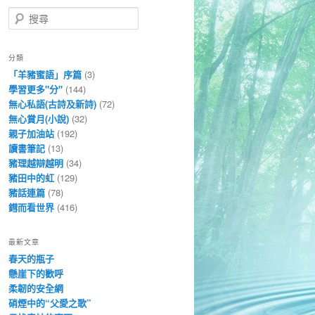
搜
尋
分類
「羊豬蜜語」序篇
(3)
學習更多"分"
(144)
無心私語(古詩及新詩)
(72)
無心賞月(小說)
(32)
親子加油站
(192)
讀書筆記
(13)
豬理越辯越明
(34)
豬田中的虹
(129)
豬話連篇
(78)
鏏而看世界
(416)
最新文章
春天的瓶子
懸崖下的歡呼
柔韌的安全網
硝煙中的“父愛之歌”