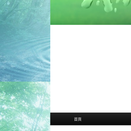
主
首頁
選
單