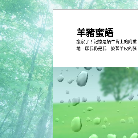
跳
跳
到
到
主
第
羊豬蜜語
內
二
搬家了！記憶是蝸牛背上的附重
容
內
地，願我仍是我—披著羊皮的豬
容