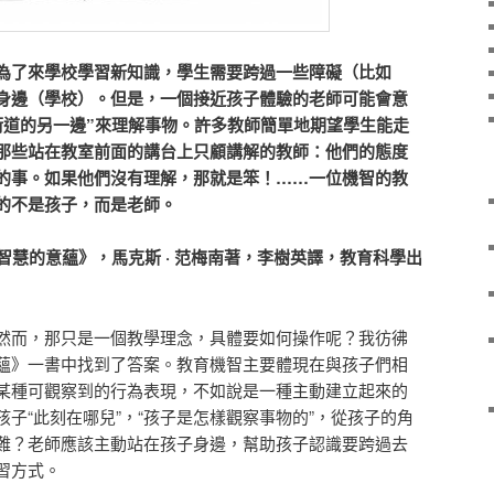
為了來學校學習新知識，學生需要跨過一些障礙（比如
身邊（學校）。但是，一個接近孩子體驗的老師可能會意
街道的另一邊”來理解事物。許多教師簡單地期望學生能走
那些站在教室前面的講台上只顧講解的教師：他們的態度
的事。如果他們沒有理解，那就是笨！……一位機智的教
的不是孩子，而是老師。
慧的意蘊》，馬克斯 · 范梅南著，李樹英譯，教育科學出
然而，那只是一個教學理念，具體要如何操作呢？我彷彿
蘊》一書中找到了答案。教育機智主要體現在與孩子們相
某種可觀察到的行為表現，不如說是一種主動建立起來的
子“此刻在哪兒”，“孩子是怎樣觀察事物的”，從孩子的角
難？老師應該主動站在孩子身邊，幫助孩子認識要跨過去
習方式。