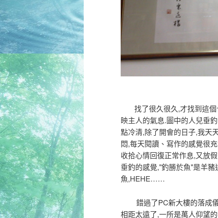
找了很久很久,才找到這個合
映主人的氣息.圖中的人兒垂釣
點冷清,除了開會的日子,我天
悶,每天閱讀、寫作的感覺很充
收拾心情回復正常作息,又放假
垂釣的感覺,"釣勝於魚"是羊豬
魚,HEHE……
錯過了PC新大樓的落成儀式
相距太遠了,一所是萬人仰望的