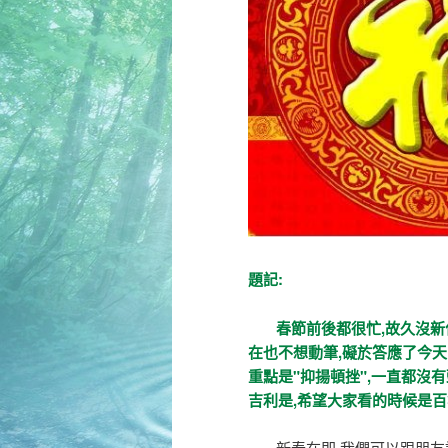
題記:
春節前後都很忙,故久沒新作!
在也不想動筆,礙於答應了今天
重點是"抑揚頓挫",一直都沒有
吉利是,希望大家看的時候是百
新春在即,我們可以跟朋友說