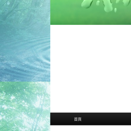
主
首頁
選
單