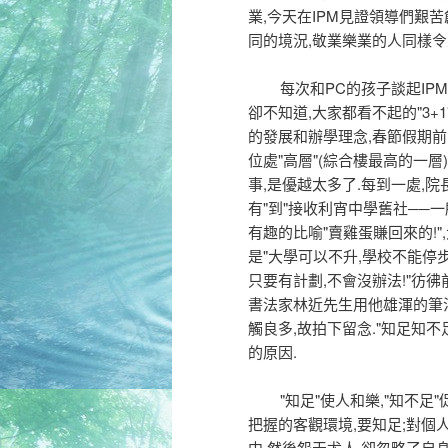
業,今天在IPM見證領導們艱
同的境況,敬業樂業的人同樣令
每次和PC的孩子談起IPM,
卻不知道,大家都看不起的"3
的發展和辦學理念,春節假期前
位處"高層"(綜合樓最高的一
事,是優越太多了.每到一處,
有"到"接收利宵中學舊社──
有趣的比喻"賣雞蛋賺回來的!
是"大學可以不升,學校不能停
只要有計劃,不會沒辦法!"彷
書法家林近先生用他雄渾的筆法
觸良多,故拍下留念."知足知
的原因.
"知足"使人和樂,"知不足"
把握的客觀環境,要知足;對個
中,然後怨天尤人,卻忽略了自身