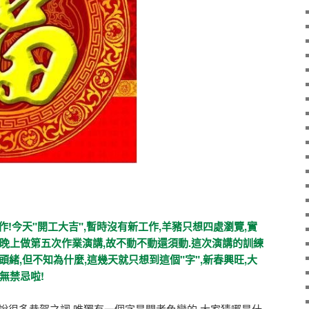
今天"開工大吉",暫時沒有新工作,羊豬只想四處瀏覽,實
晚上做第五次作業演講,故不動不動還須動.這次演講的訓練
頭緒,但不知為什麼,這幾天就只想到這個"字",新春興旺,大
無禁忌啦!
很多恭賀之詞,唯獨有一個字是聞者色變的,大家猜哪是什