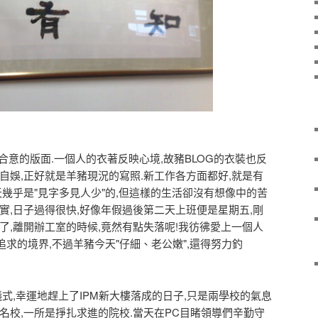
意的版面.一個人的衣著反映心境,故豬BLOG的衣裝也反
自娛,正好就是羊豬現況的寫照.新工作各方面都好,就是有
天幾乎是"見字多見人少"的,但這樣的生活卻沒有想像中的苦
實,日子過得很快,好像年假過後第二天上班便是星期五,剛
了,離開辦工室的時候,竟然有點失落呢!我彷彿愛上一個人
追求的境界,不過羊豬今天"仔細、老公嫩",還得努力釣
,幸運地趕上了IPM新大樓落成的日子,只是兩學校的氣息
名校,一所是掙扎求進的院校.當天在PC目睹領導們辛勤守