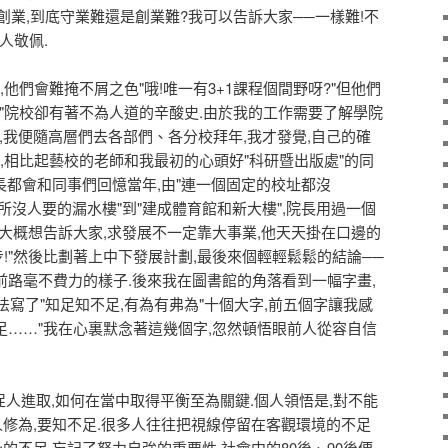
苦創業,到底守業難還是創業難?我可以告訴大家──一樣難!不
人敬佩.
他們會難掩不屑之色"哦!唯一有3+1課程個間野呀?"但他們
+1"院校卻有著不為人道的辛酸史.由於我的工作需要了解學院
,我便隨高層們去各部們、各分校拜年,我才發覺,自己的確
層),相比起藝校的老師和我最初的心頭好"科研暨出版處"的同
院長都會和同事們回憶當年,由"連一個固定的校址都沒
一所沒人要的漏水樓"到"建成體育館和新大樓",院長用過一個
",大概想告訴大家,求發展不一定靠大事業,他天天掛在口邊的
步!"然後比劃著上中下發展計劃,最後來個輕輕鬆鬆的結論──
彿前路毫不費力的樣子.後來我在圖書館的角落看到一幅字畫,
寫了"知足知不足,有為有弗為"十個大字,前五個字讓我感
不足……"我在心裏默念著這幾個字,忽然頓悟眼前人從容自信
促人進取,如何在當中取得平衡至為關鍵.個人領悟是,對不能
人修為,要知不足.很多人往往把視線停留在客觀環境的不足
的不足,忘記了努力自強的重要性,社會中的80後、90後便