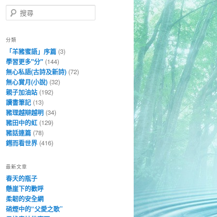
搜
尋
分類
「羊豬蜜語」序篇
(3)
學習更多"分"
(144)
無心私語(古詩及新詩)
(72)
無心賞月(小說)
(32)
親子加油站
(192)
讀書筆記
(13)
豬理越辯越明
(34)
豬田中的虹
(129)
豬話連篇
(78)
鏏而看世界
(416)
最新文章
春天的瓶子
懸崖下的歡呼
柔韌的安全網
硝煙中的“父愛之歌”