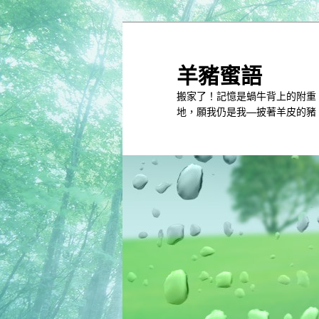
跳
跳
到
到
主
第
羊豬蜜語
內
二
搬家了！記憶是蝸牛背上的附重
容
內
地，願我仍是我—披著羊皮的豬
容