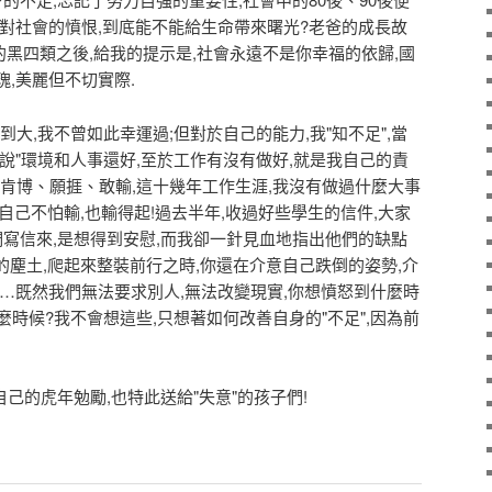
對社會的憤恨,到底能不能給生命帶來曙光?老爸的成長故
的黑四類之後,給我的提示是,社會永遠不是你幸福的依歸,國
,美麗但不切實際.
大,我不曾如此幸運過;但對於自己的能力,我"知不足",當
說"環境和人事還好,至於工作有沒有做好,就是我自己的責
──肯博、願捱、敢輸,這十幾年工作生涯,我沒有做過什麼大事
幸自己不怕輸,也輸得起!過去半年,收過好些學生的信件,大家
們寫信來,是想得到安慰,而我卻一針見血地指出他們的缺點
上的塵土,爬起來整裝前行之時,你還在介意自己跌倒的姿勢,介
…既然我們無法要求別人,無法改變現實,你想憤怒到什麼時
麼時候?我不會想這些,只想著如何改善自身的"不足",因為前
的虎年勉勵,也特此送給"失意"的孩子們!