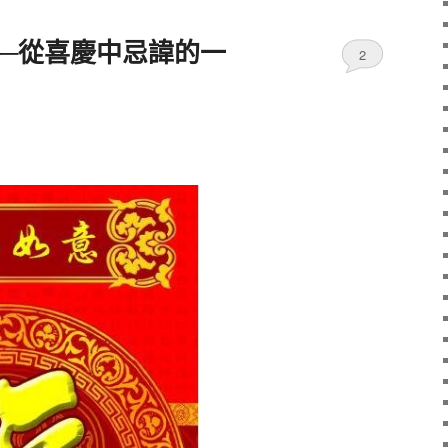
──從喜慶中忌諱的一
2