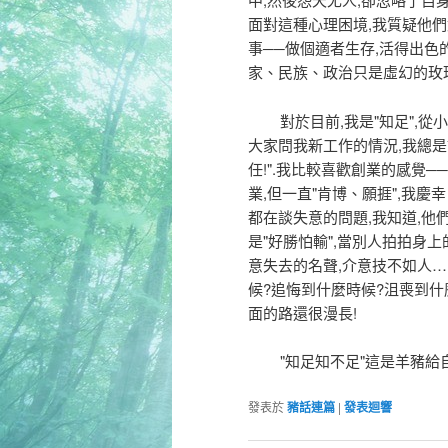
面對這種心理困境,我質疑他們
事──做個適者生存,活得出色
家、民族、政治只是虛幻的玫瑰
對於目前,我是"知足",從小到
大家問我新工作的情況,我總是
任!".我比較喜歡創業的感覺
業,但一直"肯博、願捱",我慶
都在談失意的問題,我知道,他
是"好勝怕輸",當別人拍拍身
意失去的名聲,介意技不如人…
候?追悔到什麼時候?沮喪到什
面的路還很漫長!
"知足知不足"這是羊豬給自己
發表於
豬話連篇
|
發表迴響