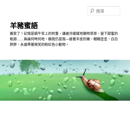
跳
跳
到
到
搜
主
第
尋
內
二
羊豬蜜語
容
內
搬家了！記憶是蝸牛背上的附重，讓歲月緩緩地親吻草原，留下甜蜜的
容
軌跡……無論何時何地，願我仍是我—披著羊皮的豬，糊糊塗塗，白白
胖胖，永遠帶著微笑的粉紅色小動物。