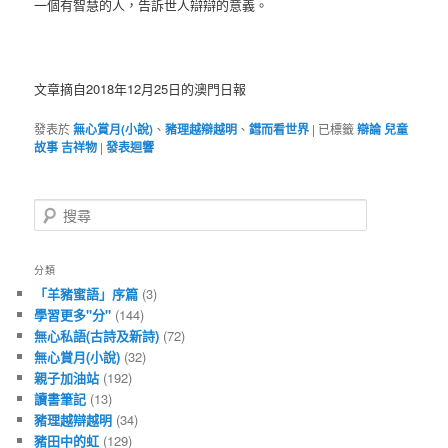
一個有智慧的人，告訴世人辯辯的意義。
文章摘自2018年12月25日的澳門日報
發表於
無心賞月(小說)
、
豬理越辯越明
、
鏏而看世界
|
已標籤
辯論 兒童
故事 吉祥物
|
發表迴響
搜
尋
分類
「羊豬蜜語」序篇
(3)
學習更多"分"
(144)
無心私語(古詩及新詩)
(72)
無心賞月(小說)
(32)
親子加油站
(192)
讀書筆記
(13)
豬理越辯越明
(34)
豬田中的虹
(129)