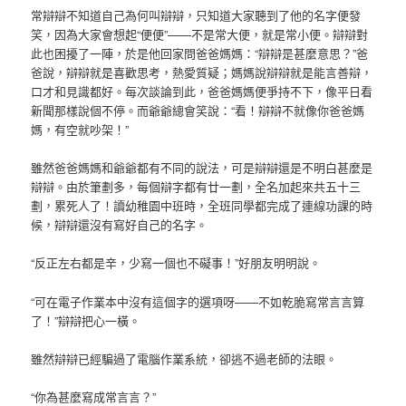
常辯辯不知道自己為何叫辯辯，只知道大家聽到了他的名字便發
笑，因為大家會想起“便便”——不是常大便，就是常小便。辯辯對
此也困擾了一陣，於是他回家問爸爸媽媽：“辯辯是甚麼意思？”爸
爸說，辯辯就是喜歡思考，熱愛質疑；媽媽說辯辯就是能言善辯，
口才和見識都好。每次談論到此，爸爸媽媽便爭持不下，像平日看
新聞那樣說個不停。而爺爺總會笑說：“看！辯辯不就像你爸爸媽
媽，有空就吵架！”
雖然爸爸媽媽和爺爺都有不同的說法，可是辯辯還是不明白甚麼是
辯辯。由於筆劃多，每個辯字都有廿一劃，全名加起來共五十三
劃，累死人了！讀幼稚園中班時，全班同學都完成了連線功課的時
候，辯辯還沒有寫好自己的名字。
“反正左右都是辛，少寫一個也不礙事！”好朋友明明說。
“可在電子作業本中沒有這個字的選項呀——不如乾脆寫常言言算
了！”辯辯把心一橫。
雖然辯辯已經騙過了電腦作業系統，卻逃不過老師的法眼。
“你為甚麼寫成常言言？”