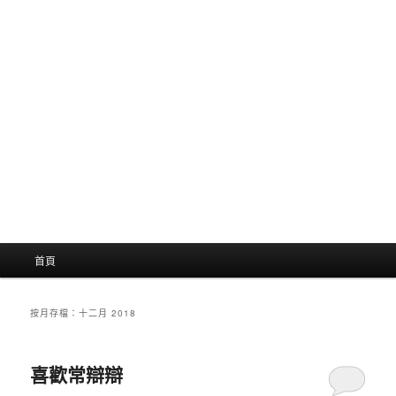
主
首頁
選
單
按月存檔：
十二月 2018
喜歡常辯辯