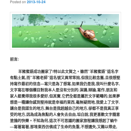
Posted on
2013-10-24
前言:
羊豬蜜語成功搬家了!特以此文賀之。雖然”羊豬蜜語”這名字
有點土氣,而”羊豬老師”這名號又異常笨拙,但我比較念舊,且很想堅
持寫作最初的信念—寫只是為了想寫,如果我仍是我,我叫什麼名字,
文字寫在哪個欄目對我本人是沒有分別的.演講,辯論,寫作,朋友和
家人都覺得我很多愛好,但其實,它們全都是屬於文字範疇的,如果夢
想是
一種讓你感到堅持就是幸福的東西,毫無疑問地,我愛上了文字.
講台是我謀生的地方,舞台是我超越自己的地方,卻都不是我真正享
受的地方,因為成為焦點的人會失去自由,坦白說,我更喜歡文字隨意
塗鴉的快樂。不知為何,這次不可思議的搬家旅程讓我想起了
蝸牛
—寫著寫著,那堆東西仿佛成了生命的負重,不想遺失,又難以帶走,