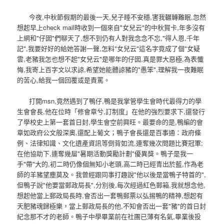
今夜,中秋節假期的最後一天,兒子睡不安穩,害我輾轉難眠,忽然
想起早上check mail時收到一個來自"女兒云"的中秋賀卡,年多沒有
上網和"仔囡"們聊天了,想不到仍有人對我念念不忘,"得人恩,千年
記",我要好好的給她答謝一聲,怎料"女兒云"這名字竟成了個"女疑
雲,老豬我怎也想不起"女兒云"是哪年的仔囡,真是罪大惡極,為表懺
悔,我寄上百字文以求諒,希望她能體諒豬的"愚笨",理解我一夜難眠
的苦心,給我一個回覆或是責罵。
打開msn,竟然遇到了鴨仔,鴨是我掌管學生會時代最得力的學
生會會長,他在位時「修會章兮,訂制度」在他的強烈要求下,還發行
了學校史上第一套首日封,學生會空前興旺。最要命的是,鴨編的會
章如政府公文般深奧,還配上葡文；鴨子會長還是百事通：政府條
例、法律知識、文化遺產資訊等倒背如流,連奪幾次問題比賽冠軍;
在他協助下,連奪幾屇"暑期活動獎勵計劃"優異獎。鴨子是我一
手"帶"大的,初二時仍像個無知小老頭,高二時已經青出於藍,作為老
師的羊豬望塵莫及。我曾經跟同事打趣說"他以後是當鴨子特首的",
但鴨子說"他要當郵政局長",分別後,每次經過紅色郵箱,我就想念他,
想起他當上郵政局長時,會否出一套鴨郵票以弘掦鴨的精神,想起有
天肥豬魂歸極樂，當上郵政局長的他,不知會否出一套"豬"的首日封
紀念那不才的老師。鴨子中學畢業前在社團已薄有名氣,畢業後投