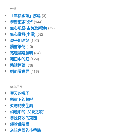
分類
「羊豬蜜語」序篇
(3)
學習更多"分"
(144)
無心私語(古詩及新詩)
(72)
無心賞月(小說)
(32)
親子加油站
(192)
讀書筆記
(13)
豬理越辯越明
(34)
豬田中的虹
(129)
豬話連篇
(78)
鏏而看世界
(416)
最新文章
春天的瓶子
懸崖下的歡呼
柔韌的安全網
硝煙中的“父愛之歌”
尋找奇妙的東西
談哈佛演講
灰暗角落的小香珠