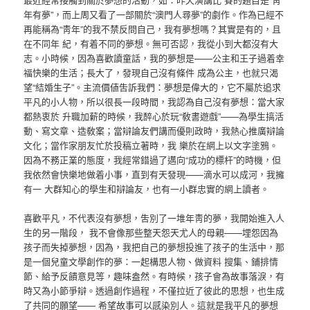
年有夢”，而上周又看了一部關於“澳門人尋夢”的劇作。作為已經不
再能稱為“靑年”的我不禁反問自己，我有夢想嗎？其實是有的，且
在不同年 紀，有着不同的夢想。無可否認，我從小到大都沒有大
志。小時候，因為喜歡讀童話，我的夢想是——公主和王子過着幸
福快樂的生活；長大了，發現自己沒有條件 成為公主，也就只渴
望“結婚生子”。主流價値吿訴我們：夢想是偉大的，它不屬於追求
平凡的小人物，所以很長一段時間，我認為自己沒有夢想：當大家
都熱衷於 升職加薪的時候，我醉心於玩“敎書遊戲”——為學生搞活
動、寫文章、造敎案；當辯論友們講而優則政時，我熱心推廣辯論
文化；當作家朋友忙於投稿立著時，我 樂於在網上以文字塗鴉。
因為不務正業的態度，我經常錯過了邁向“成功的標杆”的時機，但
我依然會快樂地做着小事，直到有天發現——滴水可以成河，我擁
有一 大群知心的學生和辯論友，也有一小群忠實的網上讀者。
喜歡平凡，不代表沒有夢想，吿別了一堆年靑的夢，我開始進入人
生的另一階段， 我不會像那些整天怨天尤人的母親——埋怨因為
孩子而失掉夢想，因為，我把自己的夢想投進了孩子的生活中，那
是一個兒童文學創作的夢：一起構思人物、做資料 搜集、鋪排情
節、給予反饋意見等，趣味盎然。有時候，孩子會為故事落淚，有
時又為小節爭辯。透過創作過程，不僅拉近了彼此的思想，也生成
了共同的願望—— 希望故事可以感染別人。這就是我平凡的夢想