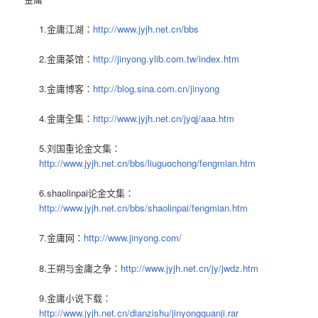
1.金庸江湖：
http://www.jyjh.net.cn/bbs
2.金庸茶馆：
http://jinyong.ylib.com.tw/index.htm
3.金庸博客：
http://blog.sina.com.cn/jinyong
4.金庸全集：
http://www.jyjh.net.cn/jyqj/aaa.htm
5.刘国重论金文集：
http://www.jyjh.net.cn/bbs/liuguochong/fengmian.htm
6.shaolinpai论金文集：
http://www.jyjh.net.cn/bbs/shaolinpai/fengmian.htm
7.金庸网：
http://www.jinyong.com/
8.王朔与金庸之争：
http://www.jyjh.net.cn/jy/jwdz.htm
9.金庸小说下载：
http://www.jyjh.net.cn/dianzishu/jinyongquanji.rar