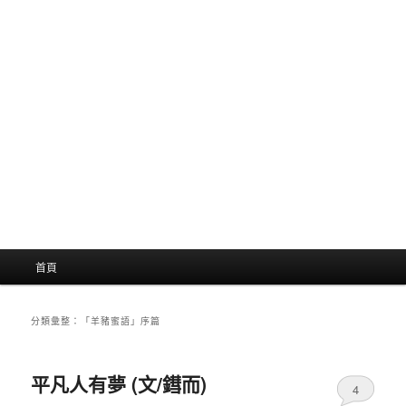
主
首頁
選
單
分類彙整：
「羊豬蜜語」序篇
平凡人有夢 (文/鏏而)
4