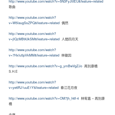
http://www.youtube.com/watch?v=5N3FyJtilEU&feature=related
歌曲
http://www.youtube.com/watch?
v=W5IaugSsZPQ&feature=related
偶然
http://www.youtube.com/watch?
v=jIQzMB9UkSM&feature=related
人間四月天
http://www.youtube.com/watch?
v=7HxIu5pVkMM&feature=related
林徽因
http://www.youtube.com/watch?v=g_ymBwVgZJo
再別康橋
S.H.E
http://www.youtube.com/watch?
v=ye6RJ1uuE1Y&feature=related
春江花月夜
http://www.youtube.com/watch?v=OM7jh_h6f-4
林宥嘉 – 再別康
橋
金庸