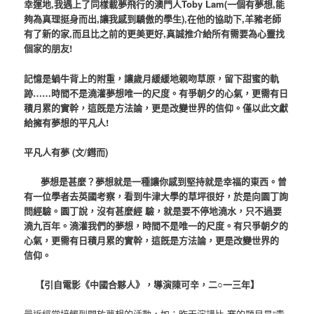
幸運地,我遇上了同樣載夢飛行的澳門人Toby Lam(一個有夢想,能
夠為真理挺身而出,讓我感到驕傲的學生),在他的協助下,羊豬老師
有了新的家,而且比之前的更美更好,真誠推介給所有需要為心靈找
個家的朋友!
記憶是蝸牛背上的附重，讓歲月緩緩地親吻草原，留下甜蜜的軌
跡……時間不是
澆灌夢想唯一的尺度。有爭朝夕的心氣，更需有日
積月累的實幹，這旣是方法論，更是改變世界的信仰。
僅以此文獻
給擁有夢想的平凡人!
平凡人有夢 (文/鏏而)
夢想是甚麼？夢想就是一種讓你感到堅持就是幸福的東西。曾
有一位學者去英國考察，看到牛津大學的草坪很好，於是向園丁詢
問經驗。園丁說，沒有甚麼經 驗，就是要不停地澆水，只不過要
澆九百年。澆灌我們的夢想，時間不是唯一的尺度。有只爭朝夕的
心氣，更需有日積月累的實幹，這旣是方法論，更是改變世界的
信仰。
【引自電影《中國合夥人》，導演陳可辛，二○一三年】
最近經常接觸到關於夢想的活動，如：昨天演講比 賽的題目是“靑