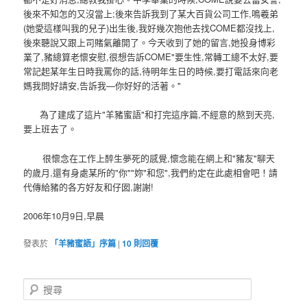
後來不知怎的又沒當上;後來告訴我到了某大百貨公司工作,鳴羲弟
(她愛這樣叫我的兒子)出生後,我好幾次抱他去找COME都沒找上,
後來聽說又跟上司賭氣離開了。今天收到了她的留言,她投身博彩
業了,豬總算老懷安慰,很想告訴COME"要生性,常轉工總不太好,要
常記起某年生日時我罵你的話,待明年生日的時候,要打電話來向老
媽我問好請安,告訴我—你好好的活著。"
為了建成了這片"羊豬蜜語"和打完這序篇,不經意的熬到天亮,
要上班去了。
很懷念在工作上醉生夢死的感覺,懷念能在網上和"豬友"聊天
的歲月,還有身處某所的"你""妳"和您",我們約定在此處相會吧！請
代傳給豬的各方好友和仔囡,謝謝!
2006年10月9日,早晨
發表於
「羊豬蜜語」序篇
|
10
則回覆
搜
尋