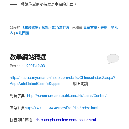
——一種讓你感到堅持就是幸福的東西。
發表於
「羊豬蜜語」序篇
、
鏏而看世界
|
已標籤
兒童文學
、
夢想
、
平凡
人
|
4
則回覆
教學網站精選
Posted on
2007-10-03
http://macao.mysmartchinese.com/static/Chineseindex2.aspx?
AspxAutoDetectCookieSupport=1
網上閱讀
粵音字典
http://humanum.arts.cuhk.edu.hk/Lexis/Canton/
國語辭典
http://140.111.34.46/newDict/dict/index.html
拼音即時轉換
tdc.putonghuaonline.com/tools2.html