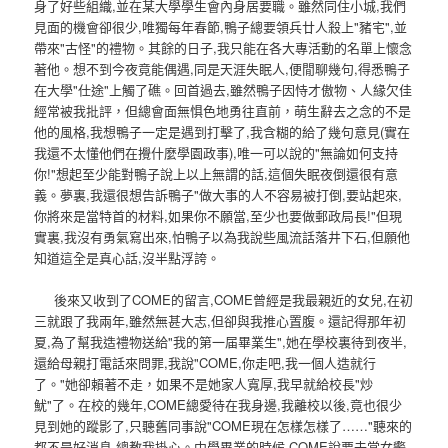
身了好些組織,並在某大學學生會內身居要職。雖然同住小城,我們
見面的機會卻很少,唯獨每年春節,鴨子總要領兵廿人殺上"豬宅",並
帶來"古怪"的禮物。其餘的日子,我只能在各大專活動的名單上懷念
著他。想不到今夜竟能偶遇,同是天涯失眠人,便閒聊幾句,得悉鴨子
在大學"仕途"上觸了礁。回首過去,雖然鴨子因恃才傲物、人緣欠佳
經常被我批評，但總會面無惧色地勇往直前，萌生辭去之念的不是
他的風格,我想鴨子一定是遇到打擊了,我含糊的給了幾句意見(實在
我還不太懂他們在攪什麼學園政事),唯一可以說的"無論如何支持
你!"想起至少能對鴨子說上以上無謂的話,這個失眠夜倒還很有意
義。夢裏,我還很想告訴鴨子"做大事的人不容易被打倒,要站起來,
你將來是當特首的材料,如果你不願當,至少也要做郵政局長!"但現
實裏,我沒有勇氣寫出來,怕鴨子以為我說些風流話落井下石,但願他
知道這全是真心話,沒半點浮誇。
後來又收到了COME的留言,COME曾經是我最親近的女兒,在初
三就跟了我兩年,雖然無甚大志,但卻與我推心置腹。還記得那年初
夏,為了幫我造禮物送給"我的第一届畢業生",她在學校裏待到夜半,
還給母親打電話來問罪,我說"COME,你走吧,我一個人造就行
了。"她卻賴著不走，如果不是她家人寬厚,我早就給校長"炒
魷"了。在校的幾年,COME總愛待在我身邊,我離校以後,竟也很少
見到她的蹤影了,只聽舊同事說"COME現在怎樣怎樣了……"聽來的
都不是好消息,總教我掛心。中學畢業的時候,COME說要去當女警,