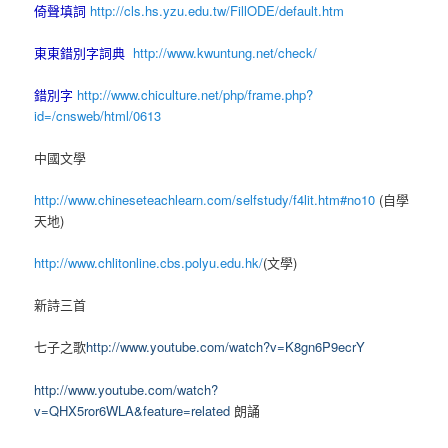
倚聲填詞
http://cls.hs.yzu.edu.tw/FillODE/default.htm
東東錯別字詞典
http://www.kwuntung.net/check/
錯別字
http://www.chiculture.net/php/frame.php?
id=/cnsweb/html/0613
中國文學
http://www.chineseteachlearn.com/selfstudy/f4lit.htm#no10
(自學
天地)
http://www.chlitonline.cbs.polyu.edu.hk/
(文學)
新詩三首
七子之歌
http://www.youtube.com/watch?v=K8gn6P9ecrY
http://www.youtube.com/watch?
v=QHX5ror6WLA&feature=related
朗誦