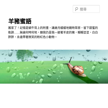
跳
跳
到
到
搜
主
第
尋
內
二
羊豬蜜語
容
內
搬家了！記憶是蝸牛背上的附重，讓歲月緩緩地親吻草原，留下甜蜜的
容
軌跡……無論何時何地，願我仍是我—披著羊皮的豬，糊糊塗塗，白白
胖胖，永遠帶著微笑的粉紅色小動物。